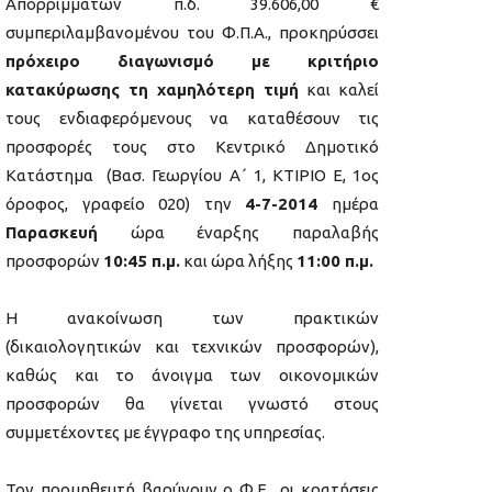
Απορριμμάτων π.δ. 39.606,00 €
συμπεριλαμβανομένου του Φ.Π.Α., προκηρύσσει
πρόχειρο διαγωνισμό με κριτήριο
κατακύρωσης τη χαμηλότερη τιμή
και καλεί
τους ενδιαφερόμενους να καταθέσουν τις
προσφορές τους στο Κεντρικό Δημοτικό
Κατάστημα (Βασ. Γεωργίου Α΄ 1, ΚΤΙΡΙΟ Ε, 1ος
όροφος, γραφείο 020) την
4-7-2014
ημέρα
Παρασκευή
ώρα έναρξης παραλαβής
προσφορών
10:45 π.μ
.
και ώρα λήξης
11:00 π.μ.
Η ανακοίνωση των πρακτικών
(δικαιολογητικών και τεχνικών προσφορών),
καθώς και το άνοιγμα των οικονομικών
προσφορών θα γίνεται γνωστό στους
συμμετέχοντες με έγγραφο της υπηρεσίας.
Τον προμηθευτή βαρύνουν ο Φ.Ε., οι κρατήσεις