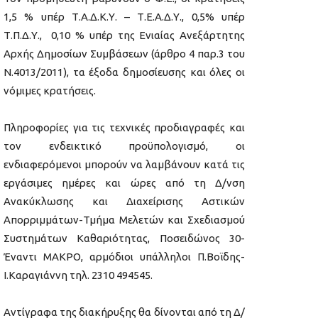
1,5 % υπέρ Τ.Α.Δ.Κ.Υ. – Τ.Ε.Α.Δ.Υ., 0,5% υπέρ
Τ.Π.Δ.Υ., 0,10 % υπέρ της Ενιαίας Ανεξάρτητης
Αρχής Δημοσίων Συμβάσεων (άρθρο 4 παρ.3 του
Ν.4013/2011), τα έξοδα δημοσίευσης και όλες οι
νόμιμες κρατήσεις.
Πληροφορίες για τις τεχνικές προδιαγραφές και
τον ενδεικτικό προϋπολογισμό, οι
ενδιαφερόμενοι μπορούν να λαμβάνουν κατά τις
εργάσιμες ημέρες και ώρες από τη Δ/νση
Ανακύκλωσης και Διαχείρισης Αστικών
Απορριμμάτων-Τμήμα Μελετών και Σχεδιασμού
Συστημάτων Καθαριότητας, Ποσειδώνος 30-
Έναντι ΜΑΚΡΟ, αρμόδιοι υπάλληλοι Π.Βοϊδης-
Ι.Καραγιάννη τηλ. 2310 494545.
Αντίγραφα της διακήρυξης θα δίνονται από τη Δ/