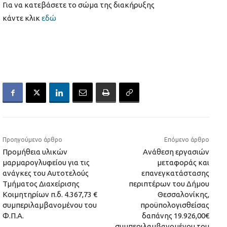
Για να κατεβάσετε το σώμα της διακήρυξης
κάντε κλικ
εδώ
Προηγούμενο άρθρο
Επόμενο άρθρο
Προμήθεια υλικών
Ανάθεση εργασιών
μαρμαρογλυφείου για τις
μεταφοράς και
ανάγκες του Αυτοτελούς
επανεγκατάστασης
Τμήματος Διαχείρισης
περιπτέρων του Δήμου
Κοιμητηρίων π.δ. 4.367,73 €
Θεσσαλονίκης,
συμπεριλαμβανομένου του
προϋπολογισθείσας
Φ.Π.Α.
δαπάνης 19.926,00€
συμπεριλαμβανομένου του