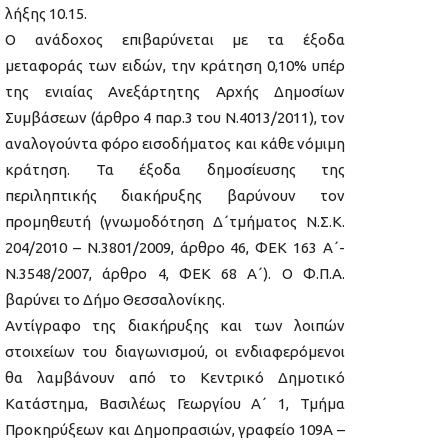
λήξης 10.15.
Ο ανάδοχος επιβαρύνεται με τα έξοδα
μεταφοράς των ειδών, την κράτηση 0,10% υπέρ
της ενιαίας Ανεξάρτητης Αρχής Δημοσίων
Συμβάσεων (άρθρο 4 παρ.3 του Ν.4013/2011), τον
αναλογούντα φόρο εισοδήματος και κάθε νόμιμη
κράτηση. Τα έξοδα δημοσίευσης της
περιληπτικής διακήρυξης βαρύνουν τον
προμηθευτή (γνωμοδότηση Δ΄τμήματος Ν.Σ.Κ.
204/2010 – Ν.3801/2009, άρθρο 46, ΦΕΚ 163 Α΄-
Ν.3548/2007, άρθρο 4, ΦΕΚ 68 Α΄). Ο Φ.Π.Α.
βαρύνει το Δήμο Θεσσαλονίκης.
Αντίγραφο της διακήρυξης και των λοιπών
στοιχείων του διαγωνισμού, οι ενδιαφερόμενοι
θα λαμβάνουν από το Κεντρικό Δημοτικό
Κατάστημα, Βασιλέως Γεωργίου Α΄ 1, Τμήμα
Προκηρύξεων και Δημοπρασιών, γραφείο 109Α –