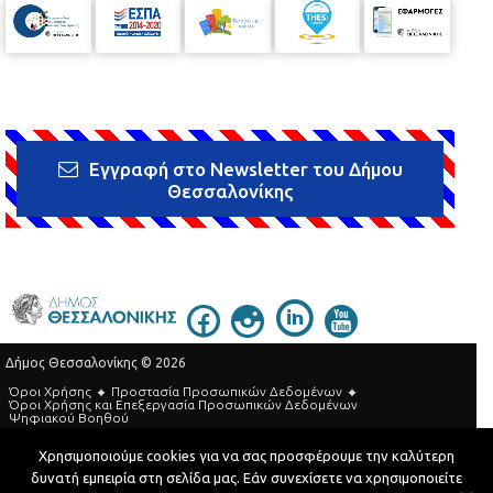
Εγγραφή στο Newsletter του Δήμου
Θεσσαλονίκης
Δήμος Θεσσαλονίκης © 2026
Όροι Χρήσης
Προστασία Προσωπικών Δεδομένων
Όροι Xρήσης και Eπεξεργασία Προσωπικών Δεδομένων
Ψηφιακού Βοηθού
Τηλεφωνικός Κατάλογος
Χρησιμοποιούμε cookies για να σας προσφέρουμε την καλύτερη
δυνατή εμπειρία στη σελίδα μας. Εάν συνεχίσετε να χρησιμοποιείτε
Developed by
MyCompany Projects