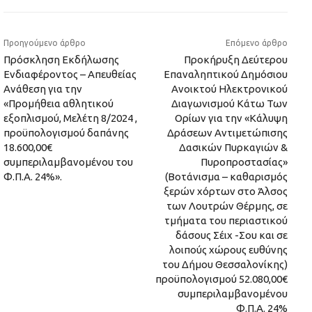
Προηγούμενο άρθρο
Επόμενο άρθρο
Πρόσκληση Εκδήλωσης
Προκήρυξη Δεύτερου
Ενδιαφέροντος – Απευθείας
Επαναληπτικού Δημόσιου
Ανάθεση για την
Ανοικτού Ηλεκτρονικού
«Προμήθεια αθλητικού
Διαγωνισμού Κάτω Των
εξοπλισμού, Μελέτη 8/2024 ,
Ορίων για την «Κάλυψη
προϋπολογισμού δαπάνης
Δράσεων Αντιμετώπισης
18.600,00€
Δασικών Πυρκαγιών &
συμπεριλαμβανομένου του
Πυροπροστασίας»
Φ.Π.Α. 24%».
(Βοτάνισμα – καθαρισμός
ξερών χόρτων στο Άλσος
των Λουτρών Θέρμης, σε
τμήματα του περιαστικού
δάσους Σέιχ -Σου και σε
λοιπούς χώρους ευθύνης
του Δήμου Θεσσαλονίκης)
προϋπολογισμού 52.080,00€
συμπεριλαμβανομένου
Φ.Π.Α. 24%