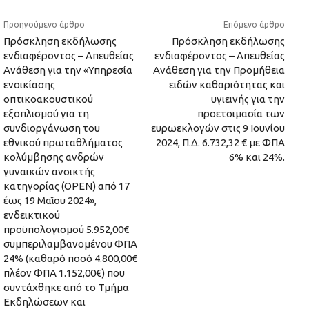
Προηγούμενο άρθρο
Επόμενο άρθρο
Πρόσκληση εκδήλωσης
Πρόσκληση εκδήλωσης
ενδιαφέροντος – Απευθείας
ενδιαφέροντος – Απευθείας
Ανάθεση για την «Υπηρεσία
Ανάθεση για την Προμήθεια
ενοικίασης
ειδών καθαριότητας και
οπτικοακουστικού
υγιεινής για την
εξοπλισμού για τη
προετοιμασία των
συνδιοργάνωση του
ευρωεκλογών στις 9 Ιουνίου
εθνικού πρωταθλήματος
2024, Π.Δ. 6.732,32 € με ΦΠΑ
κολύμβησης ανδρών
6% και 24%.
γυναικών ανοικτής
κατηγορίας (OPEN) από 17
έως 19 Μαΐου 2024»,
ενδεικτικού
προϋπολογισμού 5.952,00€
συμπεριλαμβανομένου ΦΠΑ
24% (καθαρό ποσό 4.800,00€
πλέον ΦΠΑ 1.152,00€) που
συντάχθηκε από το Τμήμα
Εκδηλώσεων και