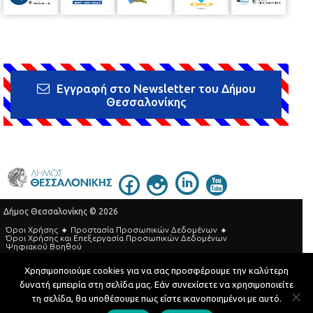
Εγγραφή στο Newsletter του Δήμου
Θεσσαλονίκης
Δήμος Θεσσαλονίκης © 2026
Όροι Χρήσης
Προστασία Προσωπικών Δεδομένων
Όροι Xρήσης και Eπεξεργασία Προσωπικών Δεδομένων
Ψηφιακού Βοηθού
Τηλεφωνικός Κατάλογος
Χρησιμοποιούμε cookies για να σας προσφέρουμε την καλύτερη
δυνατή εμπειρία στη σελίδα μας. Εάν συνεχίσετε να χρησιμοποιείτε
Developed by
MyCompany Projects
τη σελίδα, θα υποθέσουμε πως είστε ικανοποιημένοι με αυτό.