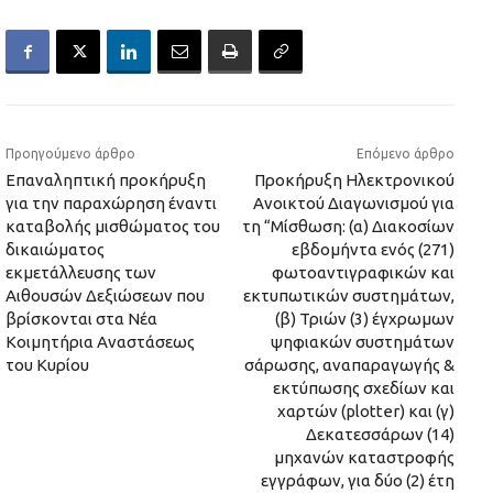
Προηγούμενο άρθρο
Επόμενο άρθρο
Επαναληπτική προκήρυξη
Προκήρυξη Ηλεκτρονικού
για την παραχώρηση έναντι
Ανοικτού Διαγωνισμού για
καταβολής μισθώματος του
τη “Μίσθωση: (α) Διακοσίων
δικαιώματος
εβδομήντα ενός (271)
εκμετάλλευσης των
φωτοαντιγραφικών και
Αιθουσών Δεξιώσεων που
εκτυπωτικών συστημάτων,
βρίσκονται στα Νέα
(β) Τριών (3) έγχρωμων
Κοιμητήρια Αναστάσεως
ψηφιακών συστημάτων
του Κυρίου
σάρωσης, αναπαραγωγής &
εκτύπωσης σχεδίων και
χαρτών (plotter) και (γ)
Δεκατεσσάρων (14)
μηχανών καταστροφής
εγγράφων, για δύο (2) έτη