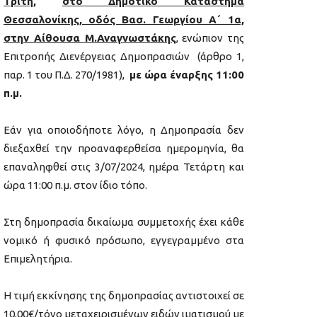
Τρίτη
,
στο Δημοτικό Κατάστημα
Θεσσαλονίκης, οδός Βασ. Γεωργίου Α΄ 1α,
στην Αίθουσα Μ.Αναγνωστάκης
, ενώπιον της
Επιτροπής Διενέργειας Δημοπρασιών (άρθρο 1,
παρ. 1 του Π.Δ. 270/1981),
με ώρα έναρξης 11:00
π.μ.
Εάν για οποιοδήποτε λόγο, η Δημοπρασία δεν
διεξαχθεί την προαναφερθείσα ημερομηνία, θα
επαναληφθεί στις 3/07/2024, ημέρα Τετάρτη και
ώρα 11:00 π.μ. στον ίδιο τόπο.
Στη δημοπρασία δικαίωμα συμμετοχής έχει κάθε
νομικό ή φυσικό πρόσωπο, εγγεγραμμένο στα
Επιμελητήρια.
Η τιμή εκκίνησης της δημοπρασίας αντιστοιχεί σε
10,00€/τόνο μεταχειρισμένων ειδών ιματισμού με