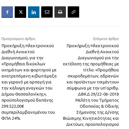
Προηγούμενο άρθρο
Επόμενο άρθρο
Προκήρυξη Ηλεκτρονικού
Προκήρυξη Ηλεκτρονικού
Διεθνή Ανοικτού
Διεθνή Ανοικτού
Διαγωνισμού, για την
Διαγωνισμού για την
«Προμήθεια δικύκλων
εκτέλεση της προμήθειας με
οχημάτων και φορτηγού με
τίτλο: «Προμήθεια
ανατρεπόμενη κιβωτάμαξα
σκυροδεμάτων, αδρανών
και γερανό με αρπαγή για
και προϊόντων τσιμέντου»
την κάλυψη αναγκών του
σύμφωνα με την υπ’αριθμ.
Δήμου Θεσσαλονίκης»,
ΔΒΚΔ 29/22-06-2018
προϋπολογισμού δαπάνης
Μελέτη του Τμήματος
299.522,00€
Οδοποιίας & Οδικής
συμπεριλαμβανομένου του
Σήμανσης της Δ/νσης
ΦΠΑ 24%.
Βιώσιμης Κινητικότητας και
Δικτύων, προϋπολογισμού