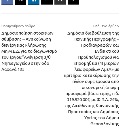
Προηγούμενο άρθρο
Επόμενο άρθρο
Δημοσιοποίηση στοιχείων
Δημόσια διαβούλευση της
σύμβασης – Ανακοίνωση
Τεχνικής Περιγραφής –
διενέργειας κλήρωσης
Προδιαγραφών και
Μη.Μ.Ε.Δ. για το διαγωνισμό
Ενδεικτικού
του έργου:“Ανέγερση 3/θ
Προϋπολογισμού για
Νηπιαγωγείου στην οδό
«Προμήθεια (4) μικρών
Λαχανά 13»
λεωφορείων ΑμεΑ» με
κριτήριο κατακύρωσης την
πλέον συμφέρουσα από
οικονομική άποψη
προσφορά βάσει τιμής, π.δ.
319.920,00€, με Φ.Π.Α. 24%,
της Διεύθυνσης Κοινωνικής
Προστασίας και Δημόσιας
Υγείας του Δήμου
Θεσσαλονίκης