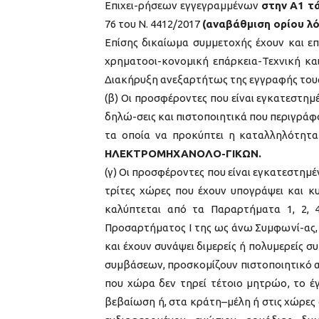
Επιχει-ρήσεων εγγεγραμμένων
στην Α1 τ
76 του Ν. 4412/2017
(αναβάθμιση ορίου λό
Επίσης δικαίωμα συμμετοχής έχουν και επ
χρηματοοι-κονομική επάρκεια-Τεχνική κα
Διακήρυξη ανεξαρτήτως της εγγραφής τους 
(β) Οι προσφέροντες που είναι εγκατεστη
δηλώ-σεις και πιστοποιητικά που περιγράφ
τα οποία να προκύπτει η καταλληλότητ
ΗΛΕΚΤΡΟΜΗΧΑΝΟΛΟ-ΓΙΚΩΝ.
(γ) Οι προσφέροντες που είναι εγκατεστημέ
τρίτες χώρες που έχουν υπογράψει και 
καλύπτεται από τα Παραρτήματα 1, 2, 4
Προσαρτήματος I της ως άνω Συμφωνί-ας, 
και έχουν συνάψει διμερείς ή πολυμερείς
συμβάσεων, προσκομίζουν πιστοποιητικό α
που χώρα δεν τηρεί τέτοιο μητρώο, το έ
βεβαίωση ή, στα κράτη–μέλη ή στις χώρες