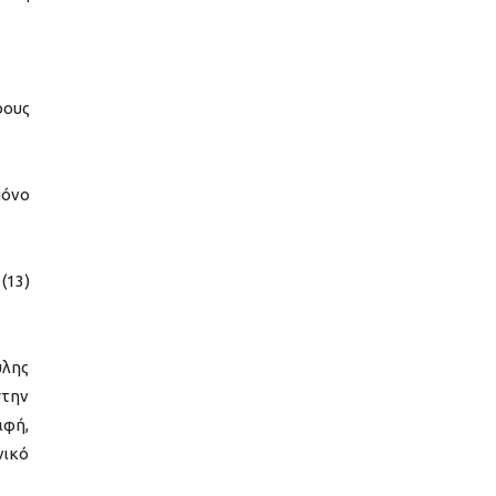
ρους
μόνο
(13)
ύλης
στην
αφή,
νικό