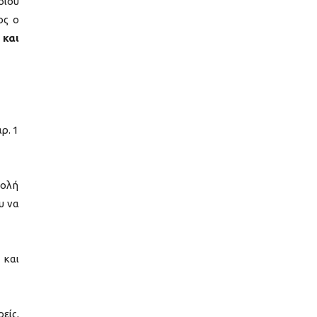
διου
ος ο
και
ρ. 1
βολή
υ να
 και
είς,