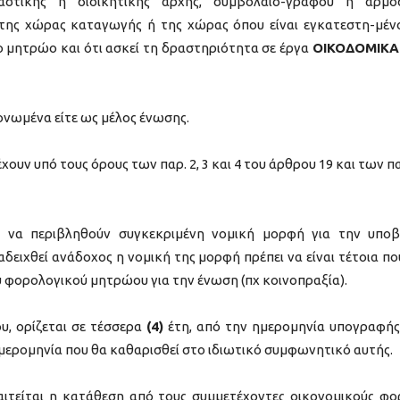
αστικής ή διοικητικής αρχής, συμβολαιο-γράφου ή αρμό
της χώρας καταγωγής ή της χώρας όπου είναι εγκατεστη-μέν
ιο μητρώο και ότι ασκεί τη δραστηριότητα σε έργα
ΟΙΚΟΔΟΜΙΚΑ 
ονωμένα είτε ως μέλος ένωσης.
υν υπό τους όρους των παρ. 2, 3 και 4 του άρθρου 19 και των πα
ις να περιβληθούν συγκεκριμένη νομική μορφή για την υπο
ειχθεί ανάδοχος η νομική της μορφή πρέπει να είναι τέτοια πο
ύ φορολογικού μητρώου για την ένωση (πχ κοινοπραξία).
υ, ορίζεται σε τέσσερα
(4)
έτη, από την ημερομηνία υπογραφής
ερομηνία που θα καθαρισθεί στο ιδιωτικό συμφωνητικό αυτής.
ιτείται η κατάθεση από τους συμμετέχοντες οικονομικούς φορ