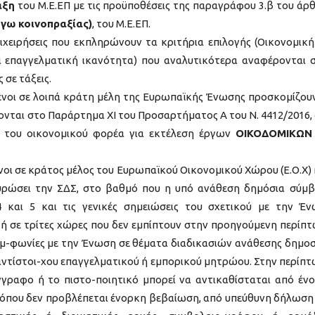
άξη
του Μ.Ε.ΕΠ με τις προϋποθέσεις της παραγράφου 3.β του άρ
γω κοινοπραξίας)
, του Μ.Ε.ΕΠ.
ιχειρήσεις που εκπληρώνουν τα κριτήρια επιλογής (Οικονομική
ι επαγγελματική ικανότητα) που αναλυτικότερα αναφέρονται 
σε τάξεις.
μένοι σε λοιπά κράτη μέλη της Ευρωπαϊκής Ένωσης προσκομίζουν
ονται στο Παράρτημα XI του Προσαρτήματος Α του Ν. 4412/2016,
α του οικονομικού φορέα για εκτέλεση έργων
ΟΙΚΟΔΟΜΙΚΩΝ 
νοι σε κράτος μέλος του Ευρωπαϊκού Οικονομικού Χώρου (Ε.Ο.Χ) 
κυρώσει την ΣΔΣ, στο βαθμό που η υπό ανάθεση δημόσια σύμ
 και 5 και τις γενικές σημειώσεις του σχετικού με την Έ
ή σε τρίτες χώρες που δεν εμπίπτουν στην προηγούμενη περίπ
 συμ-φωνίες με την Ένωση σε θέματα διαδικασιών ανάθεσης δημο
ντίστοι-χου επαγγελματικού ή εμπορικού μητρώου. Στην περίπ
γγραφο ή το πιστο-ποιητικό μπορεί να αντικαθίσταται από έν
 όπου δεν προβλέπεται ένορκη βεβαίωση, από υπεύθυνη δήλωση