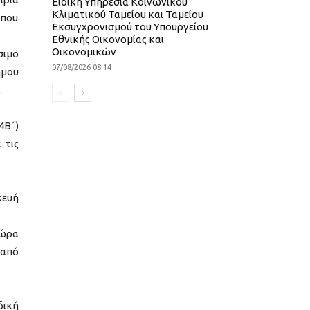
Ειδική Υπηρεσία Κοινωνικού
Κλιματικού Ταμείου και Ταμείου
 που
Εκσυγχρονισμού του Υπουργείου
Εθνικής Οικονομίας και
Οικονομικών
σιμο
07/08/2026 08:14
ήμου
.
4Β΄)
 τις
κευή
 ώρα
 από
δική