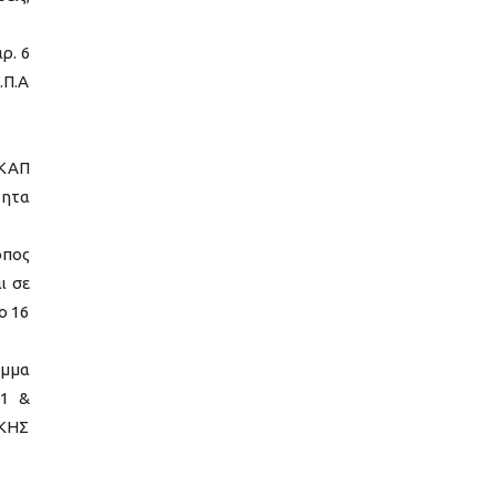
ρ. 6
.Π.Α
 ΚΑΠ
τητα
όπος
ι σε
ο 16
αμμα
01 &
ΙΚΗΣ