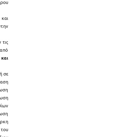
θρου
 και
στην
 τις
 από
και
ή σε
βαση
νωση
τωση
σίων
τωση
ορκη
 του