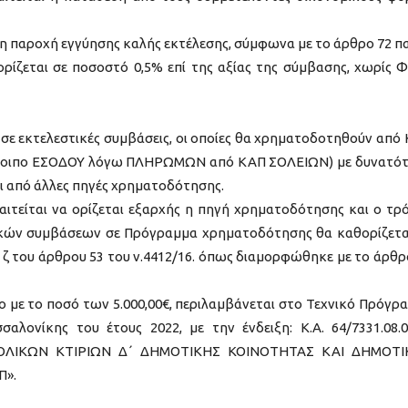
 η παροχή εγγύησης καλής εκτέλεσης, σύμφωνα με το άρθρο 72 πα
ορίζεται σε ποσοστό 0,5% επί της αξίας της σύμβασης, χωρίς Φ
σε εκτελεστικές συμβάσεις, οι οποίες θα χρηματοδοτηθούν από
όλοιπο ΕΣΟΔΟΥ λόγω ΠΛΗΡΩΜΩΝ από ΚΑΠ ΣΟΛΕΙΩΝ) με δυνατό
ι από άλλες πηγές χρηματοδότησης.
αιτείται να ορίζεται εξαρχής η πηγή χρηματοδότησης και ο τρ
ικών συμβάσεων σε Πρόγραμμα χρηματοδότησης θα καθορίζετα
. ζ του άρθρου 53 του ν.4412/16. όπως διαμορφώθηκε με το άρθρ
νο με το ποσό των 5.000,00€, περιλαμβάνεται στο Τεχνικό Πρόγρ
λονίκης του έτους 2022, με την ένδειξη: Κ.Α. 64/7331.08.
 ΣΧΟΛΙΚΩΝ ΚΤΙΡΙΩΝ Δ΄ ΔΗΜΟΤΙΚΗΣ ΚΟΙΝΟΤΗΤΑΣ ΚΑΙ ΔΗΜΟΤ
Π».