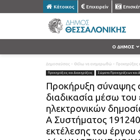
Κάτοικος
Επιχειρείν
Επισκέ
Ο ΔΗΜΟΣ
Δημοσιεύσεις
Θέλω να ενημερωθώ
Προκηρύξεις κ
Προκηρύξεις και Διακηρύξεις
Σώματα Προκηρύξεων και 
Προκήρυξη σύναψης σ
διαδικασία μέσω του
ηλεκτρονικών δημοσί
Α Συστήματος 191240 
εκτέλεσης του έργο