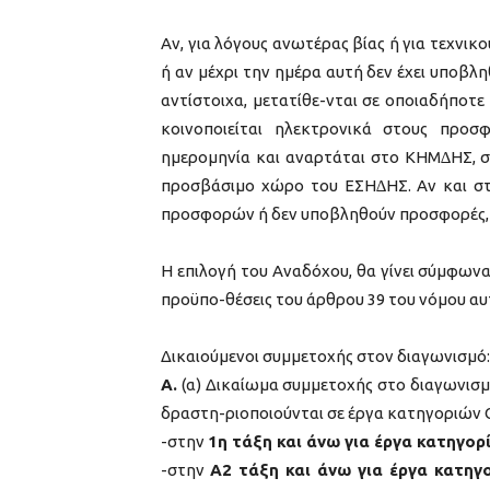
Αν, για λόγους ανωτέρας βίας ή για τεχνικ
ή αν µέχρι την ημέρα αυτή δεν έχει υποβ
αντίστοιχα, μετατίθε-νται σε οποιαδήποτ
κοινοποιείται ηλεκτρονικά στους προσφ
ημερομηνία και αναρτάται στο ΚΗΜ∆ΗΣ, σ
προσβάσιµο χώρο του ΕΣΗ∆ΗΣ. Αν και στ
προσφορών ή δεν υποβληθούν προσφορές, µπ
Η επιλογή του Αναδόχου, θα γίνει σύμφωνα 
προϋπο-θέσεις του άρθρου 39 του νόμου αυ
Δικαιούμενοι συμμετοχής στον διαγωνισμό:
Α.
(α) Δικαίωμα συμμετοχής στο διαγωνισμ
δραστη-ριοποιούνται σε έργα κατηγορι
-στην
1η τάξη και άνω για έργα κατηγο
-στην
Α2 τάξη και άνω για έργα κατ