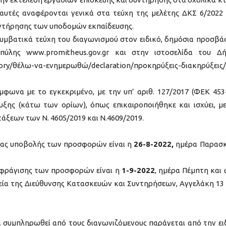
αυτές αναφέρονται γενικά στα τεύχη της μελέτης ΔΚΣ 6/2022
υντήρησης των υποδομών εκπαίδευσης.
υμβατικά τεύχη του διαγωνισμού στον ειδικό, δημόσια προσβά
πύλης www.promitheus.gov.gr και στην ιστοσελίδα του Δ
egory/θέλω-να-ενημερωθώ/declaration/προκηρύξεις-διακηρύξεις/
μφωνα με το εγκεκριμένο, με την υπ’ αριθ. 127/2017 (ΦΕΚ 453
ς (κάτω των ορίων), όπως επικαιροποιήθηκε και ισχύει, με
άξεων των Ν. 4605/2019 και Ν.4609/2019.
ίας υποβολής των προσφορών είναι η
26-8-2022,
ημέρα Παρασ
σφράγισης των προσφορών είναι η
1-9-2022
, ημέρα Πέμπτη και
αφεία της Διεύθυνσης Κατασκευών και Συντηρήσεων, Αγγελάκη 13
 συμπληρωθεί από τους διαγωνιζόμενους παράγεται από την ει