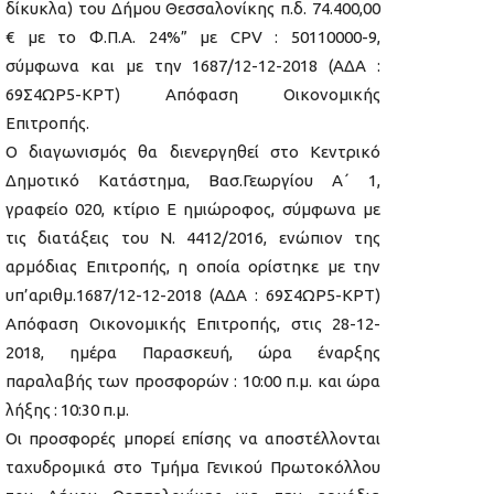
δίκυκλα) του Δήμου Θεσσαλονίκης π.δ. 74.400,00
€ με το Φ.Π.Α. 24%” με CPV : 50110000-9,
σύμφωνα και με την 1687/12-12-2018 (ΑΔΑ :
69Σ4ΩΡ5-ΚΡΤ) Απόφαση Οικονομικής
Επιτροπής.
Ο διαγωνισμός θα διενεργηθεί στο Κεντρικό
Δημοτικό Κατάστημα, Βασ.Γεωργίου A΄ 1,
γραφείο 020, κτίριο Ε ημιώροφος, σύμφωνα με
τις διατάξεις του Ν. 4412/2016, ενώπιον της
αρμόδιας Επιτροπής, η οποία ορίστηκε με την
υπ’αριθμ.1687/12-12-2018 (ΑΔΑ : 69Σ4ΩΡ5-ΚΡΤ)
Απόφαση Οικονομικής Επιτροπής, στις 28-12-
2018, ημέρα Παρασκευή, ώρα έναρξης
παραλαβής των προσφορών : 10:00 π.μ. και ώρα
λήξης : 10:30 π.μ.
Οι προσφορές μπορεί επίσης να αποστέλλονται
ταχυδρομικά στο Τμήμα Γενικού Πρωτοκόλλου