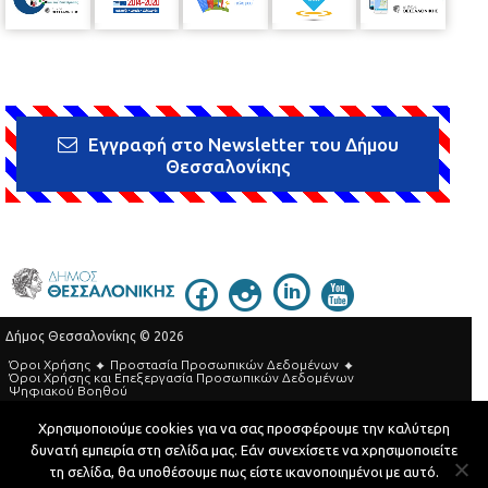
Εγγραφή στο Newsletter του Δήμου
Θεσσαλονίκης
Δήμος Θεσσαλονίκης © 2026
Όροι Χρήσης
Προστασία Προσωπικών Δεδομένων
Όροι Xρήσης και Eπεξεργασία Προσωπικών Δεδομένων
Ψηφιακού Βοηθού
Τηλεφωνικός Κατάλογος
Χρησιμοποιούμε cookies για να σας προσφέρουμε την καλύτερη
δυνατή εμπειρία στη σελίδα μας. Εάν συνεχίσετε να χρησιμοποιείτε
Developed by
MyCompany Projects
τη σελίδα, θα υποθέσουμε πως είστε ικανοποιημένοι με αυτό.