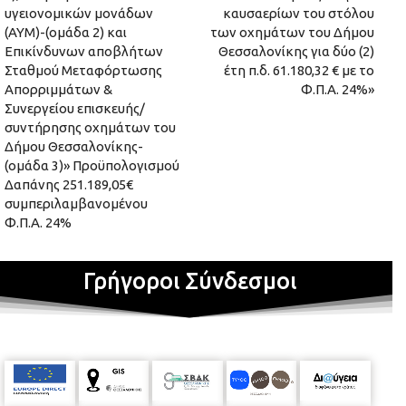
υγειονομικών μονάδων
καυσαερίων του στόλου
(ΑΥΜ)-(ομάδα 2) και
των οχημάτων του Δήμου
Επικίνδυνων αποβλήτων
Θεσσαλονίκης για δύο (2)
Σταθμού Μεταφόρτωσης
έτη π.δ. 61.180,32 € με το
Απορριμμάτων &
Φ.Π.Α. 24%»
Συνεργείου επισκευής/
συντήρησης οχημάτων του
Δήμου Θεσσαλονίκης-
(ομάδα 3)» Προϋπολογισμού
Δαπάνης 251.189,05€
συμπεριλαμβανομένου
Φ.Π.Α. 24%
Γρήγοροι Σύνδεσμοι