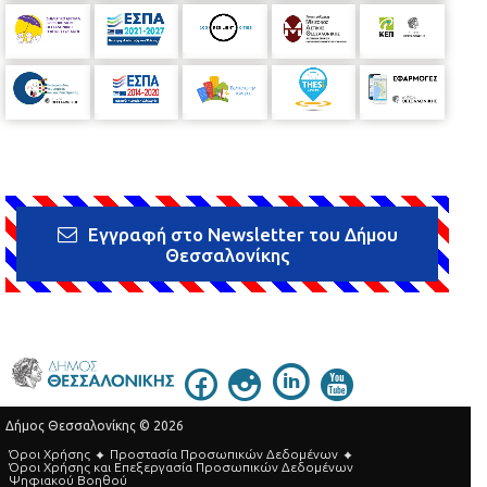
Εγγραφή στο Newsletter του Δήμου
Θεσσαλονίκης
Δήμος Θεσσαλονίκης © 2026
Όροι Χρήσης
Προστασία Προσωπικών Δεδομένων
Όροι Xρήσης και Eπεξεργασία Προσωπικών Δεδομένων
Ψηφιακού Βοηθού