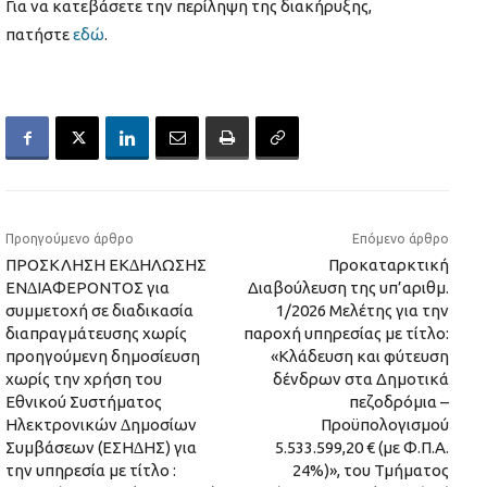
Για να κατεβάσετε την περίληψη της διακήρυξης,
πατήστε
εδώ
.
Προηγούμενο άρθρο
Επόμενο άρθρο
ΠΡΟΣΚΛΗΣΗ ΕΚ∆ΗΛΩΣΗΣ
Προκαταρκτική
ΕΝ∆ΙΑΦΕΡΟΝΤΟΣ για
Διαβούλευση της υπ’αριθμ.
συμμετοχή σε διαδικασία
1/2026 Μελέτης για την
διαπραγμάτευσης χωρίς
παροχή υπηρεσίας με τίτλο:
προηγούμενη δημοσίευση
«Κλάδευση και φύτευση
χωρίς την χρήση του
δένδρων στα Δημοτικά
Εθνικού Συστήματος
πεζοδρόμια –
Ηλεκτρονικών ∆ημοσίων
Προϋπολογισμού
Συμβάσεων (ΕΣΗ∆ΗΣ) για
5.533.599,20 € (με Φ.Π.Α.
την υπηρεσία με τίτλο :
24%)», του Τμήματος