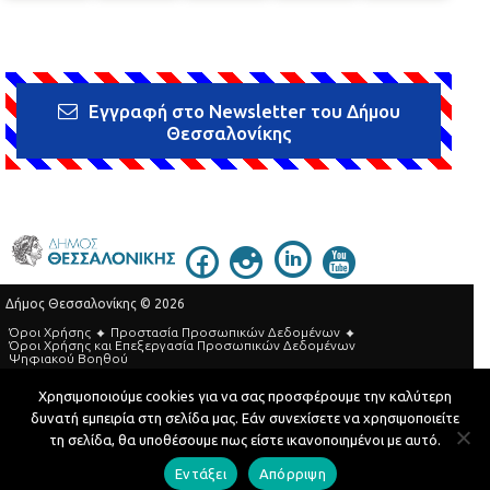
Εγγραφή στο Newsletter του Δήμου
Θεσσαλονίκης
Δήμος Θεσσαλονίκης © 2026
Όροι Χρήσης
Προστασία Προσωπικών Δεδομένων
Όροι Xρήσης και Eπεξεργασία Προσωπικών Δεδομένων
Ψηφιακού Βοηθού
Τηλεφωνικός Κατάλογος
Χρησιμοποιούμε cookies για να σας προσφέρουμε την καλύτερη
δυνατή εμπειρία στη σελίδα μας. Εάν συνεχίσετε να χρησιμοποιείτε
Developed by
MyCompany Projects
τη σελίδα, θα υποθέσουμε πως είστε ικανοποιημένοι με αυτό.
Εντάξει
Απόρριψη