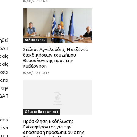
07/08/2026 14:38
ηθεί
Δελτία τύπου
ΚΔΑΠ
Στέλιος Αγγελούδης: Η ατζέντα
διεκδικήσεων του Δήμου
οχές
Θεσσαλονίκης προς την
οχές
κυβέρνηση
κείο
07/08/2026 10:17
 από
 την
ΚΔΑΠ
Θέματα Προσωπικού
ιστο
Πρόσκληση Εκδήλωσης
Ενδιαφέροντος για την
ι να
απόσπαση προσωπικού στην
 του