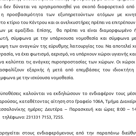
αι δεν δύναται να χρησιμοποιηθεί για σκοπό διαφορετικό από
 η προσβασιμότητα των εξυπηρετούντων ατόμων με κινητ
στο κτίριο του Κέντρου και οι ανελκυστήρες πρέπει να επιτρέπουν
ων με αμαξίδιο. Επίσης, θα πρέπει να είναι διαμορφωμένο 
ωτή, σύμφωνα με την υπάρχουσα νομοθεσία και σύμφωνα με
άλυψη των αναγκών της εύρυθμης λειτουργίας του. Να αποτελεί 
γρασία, να έχει φωτισμό, αερισμό, να υπάρχουν χώροι υγιεινής κα
 να καλύπτει τις ανάγκες πυροπροστασίας των χώρων. Οι χώροι
ξασφαλίζουν εξαρχής ή μετά από επεμβάσεις του ιδιοκτήτη
ύμφωνα με την ισχύουσα νομοθεσία.
ϋποθέσεις καλούνται να εκδηλώσουν το ενδιαφέρον τους μέσ
παρούσας, καταθέτοντας αίτηση στο Γραφείο 106Α, Τμήμα Διαχείρ
σσαλονίκης ημέρες: Δευτέρα – Παρασκευή και ώρες 8:00 – 14
, τηλέφωνο: 231331 7153, 7255.
ορηγείται στους ενδιαφερόμενους από την παραπάνω διεύθυ