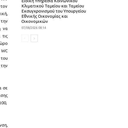
Ειδική Υπηρεσία Κοινωνικού
Κλιματικού Ταμείου και Ταμείου
 τον
Εκσυγχρονισμού του Υπουργείου
ική,
Εθνικής Οικονομίας και
 την
Οικονομικών
ή να
07/08/2026 08:14
 τις
χώρο
ι WC
 του
 την
α σε
ισης
:00,
νση,