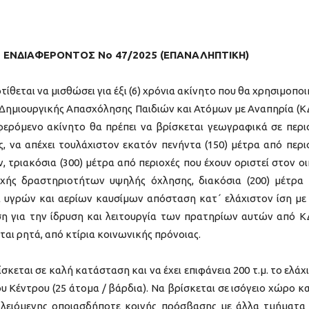
ΕΝΔΙΑΦΕΡΟΝΤΟΣ Νο 47/2025 (ΕΠΑΝΑΛΗΠΤΙΚΗ)
ίθεται να μισθώσει για έξι (6) χρόνια ακίνητο που θα χρησιμοποι
ου Δημιουργικής Απασχόλησης Παιδιών και Ατόμων με Αναπηρία (
ερόμενο ακίνητο θα πρέπει να βρίσκεται γεωγραφικά σε περι
 να απέχει τουλάχιστον εκατόν πενήντα (150) μέτρα από περι
τριακόσια (300) μέτρα από περιοχές που έχουν οριστεί στον οι
χής δραστηριοτήτων υψηλής όχλησης, διακόσια (200) μέτρα
α υγρών και αερίων καυσίμων απόσταση κατ΄ ελάχιστον ίση με
ση για την ίδρυση και λειτουργία των πρατηρίων αυτών από 
αι ρητά, από κτίρια κοινωνικής πρόνοιας.
κεται σε καλή κατάσταση και να έχει επιφάνεια 200 τ.μ. το ελάχ
 Κέντρου (25 άτομα / βάρδια). Να βρίσκεται σε ισόγειο χώρο κα
κλειόμενης οποιασδήποτε κοινής πρόσβασης με άλλα τμήματα