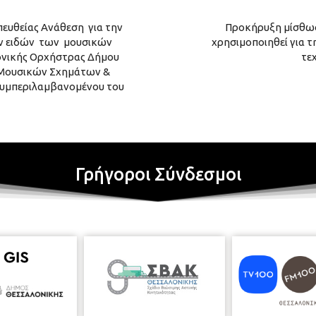
ευθείας Ανάθεση για την
Προκήρυξη μίσθωση
ν ειδών των μουσικών
χρησιμοποιηθεί για τ
ονικής Ορχήστρας Δήμου
τε
 Μουσικών Σχημάτων &
 συμπεριλαμβανομένου του
Γρήγοροι Σύνδεσμοι