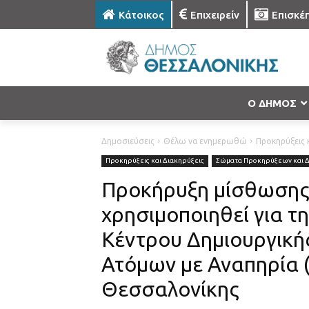
Κάτοικος
Επιχειρείν
Επισκέ
Ο ΔΗΜΟΣ
Δημοσιεύσεις
Θέλω να ενημερωθώ
Προκηρύξεις κ
Προκηρύξεις και Διακηρύξεις
Σώματα Προκηρύξεων και 
Προκήρυξη μίσθωσης γ
χρησιμοποιηθεί για τη
Κέντρου Δημιουργική
Ατόμων με Αναπηρία 
Θεσσαλονίκης