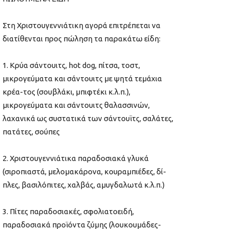
Στη Χριστουγεννιάτικη αγορά επιτρέπεται να
διατίθενται προς πώληση τα παρακάτω είδη:
1. Κρύα σάντουιτς, hot dog, πίτσα, τοστ,
μικρογεύματα και σάντουιτς με ψητά τεμάχια
κρέα-τος (σουβλάκι, μπιφτέκι κ.λ.π.),
μικρογεύματα και σάντουιτς θαλασσινών,
λαχανικά ως συστατικά των σάντουϊτς, σαλάτες,
πατάτες, σούπες
2. Χριστουγεννιάτικα παραδοσιακά γλυκά
(σιροπιαστά, μελομακάρονα, κουραμπιέδες, δί-
πλες, βασιλόπιτες, χαλβάς, αμυγδαλωτά κ.λ.π.)
3. Πίτες παραδοσιακές, σφολιατοειδή,
παραδοσιακά προϊόντα ζύμης (λουκουμάδες-