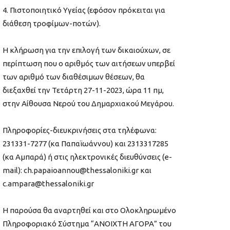
4. Πιστοποιητικό Υγείας (εφόσον πρόκειται για
διάθεση τροφίμων-ποτών).
Η κλήρωση για την επιλογή των δικαιούχων, σε
περίπτωση που ο αριθμός των αιτήσεων υπερβεί
των αριθμό των διαθέσιμων θέσεων, θα
διεξαχθεί την Τετάρτη 27-11-2023, ώρα 11 πμ,
στην Αίθουσα Νερού του Δημαρχιακού Μεγάρου.
Πληροφορίες-διευκρινήσεις στα τηλέφωνα:
231331-7277 (κα Παπαϊωάννου) και 2313317285
(κα Αμπαρά) ή στις ηλεκτρονικές διευθύνσεις (e-
mail): ch.papaioannou@thessaloniki.gr και
c.ampara@thessaloniki.gr
Η παρούσα θα αναρτηθεί και στο Ολοκληρωμένο
Πληροφοριακό Σύστημα “ΑΝΟΙΧΤΗ ΑΓΟΡΑ” του