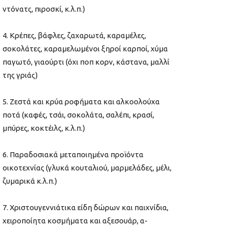
ντόνατς, πιροσκί, κ.λ.π.)
4. Κρέπες, βάφλες, ζαχαρωτά, καραμέλες,
σοκολάτες, καραμελωμένοι ξηροί καρποί, χύμα
παγωτό, γιαούρτι (όχι ποπ κορν, κάστανα, μαλλί
της γριάς)
5. Ζεστά και κρύα ροφήματα και αλκοολούχα
ποτά (καφές, τσάι, σοκολάτα, σαλέπι, κρασί,
μπύρες, κοκτέιλς, κ.λ.π.)
6. Παραδοσιακά μεταποιημένα προϊόντα
οικοτεχνίας (γλυκά κουταλιού, μαρμελάδες, μέλι,
ζυμαρικά κ.λ.π.)
7. Χριστουγεννιάτικα είδη δώρων και παιχνίδια,
χειροποίητα κοσμήματα και αξεσουάρ, α-