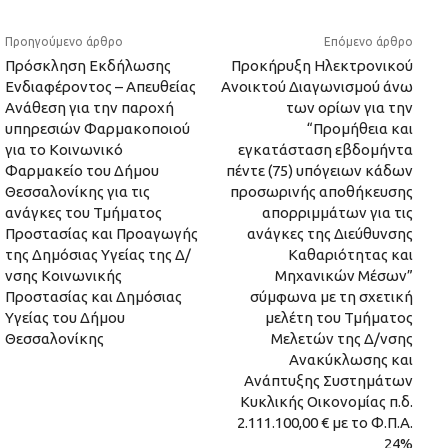
Προηγούμενο άρθρο
Επόμενο άρθρο
Πρόσκληση Εκδήλωσης
Προκήρυξη Ηλεκτρονικού
Ενδιαφέροντος – Απευθείας
Ανοικτού Διαγωνισμού άνω
Ανάθεση για την παροχή
των ορίων για την
υπηρεσιών Φαρμακοποιού
“Προμήθεια και
για το Κοινωνικό
εγκατάσταση εβδομήντα
Φαρμακείο του Δήμου
πέντε (75) υπόγειων κάδων
Θεσσαλονίκης για τις
προσωρινής αποθήκευσης
ανάγκες του Τμήματος
απορριμμάτων για τις
Προστασίας και Προαγωγής
ανάγκες της Διεύθυνσης
της Δημόσιας Υγείας της Δ/
Καθαριότητας και
νσης Κοινωνικής
Μηχανικών Μέσων”
Προστασίας και Δημόσιας
σύμφωνα με τη σχετική
Υγείας του Δήμου
μελέτη του Τμήματος
Θεσσαλονίκης
Μελετών της Δ/νσης
Ανακύκλωσης και
Ανάπτυξης Συστημάτων
Κυκλικής Οικονομίας π.δ.
2.111.100,00 € με το Φ.Π.Α.
24%