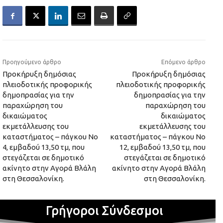
Προηγούμενο άρθρο
Επόμενο άρθρο
Προκήρυξη δημόσιας
Προκήρυξη δημόσιας
πλειοδοτικής προφορικής
πλειοδοτικής προφορικής
δημοπρασίας για την
δημοπρασίας για την
παραχώρηση του
παραχώρηση του
δικαιώματος
δικαιώματος
εκμετάλλευσης του
εκμετάλλευσης του
καταστήματος – πάγκου Νο
καταστήματος – πάγκου Νο
4, εμβαδού 13,50 τμ, που
12, εμβαδού 13,50 τμ, που
στεγάζεται σε δημοτικό
στεγάζεται σε δημοτικό
ακίνητο στην Αγορά Βλάλη
ακίνητο στην Αγορά Βλάλη
στη Θεσσαλονίκη.
στη Θεσσαλονίκη.
Γρήγοροι Σύνδεσμοι