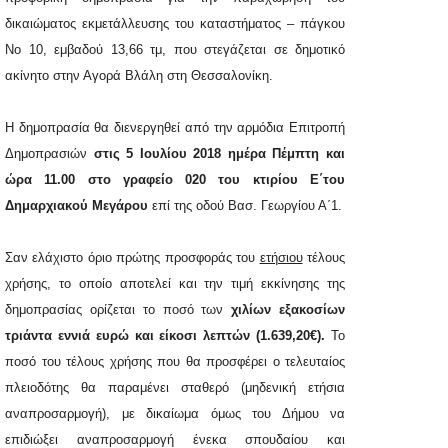
δικαιώματος εκμετάλλευσης του καταστήματος – πάγκου
Νο
10
, εμβαδού 13,66 τμ, που στεγάζεται σε δημοτικό
ακίνητο στην Αγορά Βλάλη στη Θεσσαλονίκη.
Η δημοπρασία θα διενεργηθεί από την αρμόδια Επιτροπή
Δημοπρασιών
στις
5 Io
υλίου 2018
ημέρα
Πέμπτη
και
ώρα
11.00
στο γραφείο
020
του κτιρίου
Ε΄
του
Δημαρχιακού Μεγάρου
επί της οδού Βασ. Γεωργίου Α΄1.
Σαν ελάχιστο όριο πρώτης προσφοράς του
ετήσιου
τέλους
χρήσης, το οποίο αποτελεί και την τιμή εκκίνησης της
δημοπρασίας ορίζεται το ποσό των
χιλίων εξακοσίων
τριάντα εννιά
ευρώ και
είκοσι
λεπτών
(
1.6
39
,
2
0
€).
Το
ποσό του τέλους χρήσης που θα προσφέρει ο τελευταίος
πλειοδότης θα παραμένει σταθερό (μηδενική ετήσια
αναπροσαρμογή), με δικαίωμα όμως του Δήμου να
επιδιώξει αναπροσαρμογή ένεκα σπουδαίου και