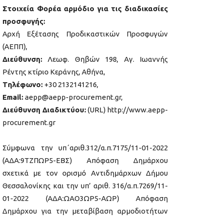
Στοιχεία Φορέα αρμόδιο για τις διαδικασίες
προσφυγής:
Αρχή Εξέτασης Προδικαστικών Προσφυγών
(ΑΕΠΠ),
Διεύθυνση:
Λεωφ. Θηβών 198, Αγ. Ιωαννής
Ρέντης κτίριο Κεράνης, Αθήνα,
Tηλέφωνο:
+30 2132141216,
Εmail:
aepp@aepp-procurement.gr,
Διεύθυνση Διαδικτύου:
(URL) http://www.aepp-
procurement.gr
Σύμφωνα την υπ΄αριθ.312/α.π.7175/11-01-2022
(ΑΔΑ:9ΤΖΠΩΡ5-ΕΒΣ) Απόφαση Δημάρχου
σχετικά με τον ορισμό Αντιδημάρχων Δήμου
Θεσσαλονίκης και την υπ’ αριθ. 316/α.π.7269/11-
01-2022 (ΑΔΑ:ΩΑΟ3ΩΡ5-ΑΩΡ) Απόφαση
Δημάρχου για την μεταβίβαση αρμοδιοτήτων