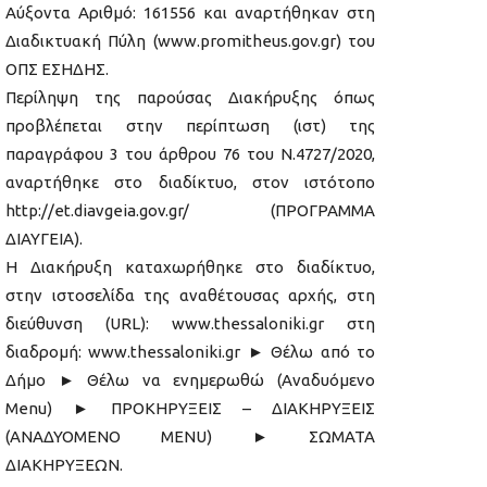
Αύξοντα Αριθμό: 161556 και αναρτήθηκαν στη
Διαδικτυακή Πύλη (www.promitheus.gov.gr) του
ΟΠΣ ΕΣΗΔΗΣ.
Περίληψη της παρούσας Διακήρυξης όπως
προβλέπεται στην περίπτωση (ιστ) της
παραγράφου 3 του άρθρου 76 του Ν.4727/2020,
αναρτήθηκε στο διαδίκτυο, στον ιστότοπο
http://et.diavgeia.gov.gr/ (ΠΡΟΓΡΑΜΜΑ
ΔΙΑΥΓΕΙΑ).
Η Διακήρυξη καταχωρήθηκε στο διαδίκτυο,
στην ιστοσελίδα της αναθέτουσας αρχής, στη
διεύθυνση (URL): www.thessaloniki.gr στη
διαδρομή: www.thessaloniki.gr ► Θέλω από το
Δήμο ► Θέλω να ενημερωθώ (Αναδυόμενο
Menu) ► ΠΡΟΚΗΡΥΞΕΙΣ – ΔΙΑΚΗΡΥΞΕΙΣ
(ΑΝΑΔΥΟΜΕΝΟ MENU) ► ΣΩΜΑΤΑ
ΔΙΑΚΗΡΥΞΕΩΝ.