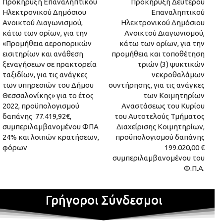
Προκήρυξη Επαναληπτικού
Προκήρυξη Δεύτερου
Ηλεκτρονικού Δημόσιου
Επαναληπτικού
Ανοικτού Διαγωνισμού,
Ηλεκτρονικού Δημόσιου
κάτω των ορίων, για την
Ανοικτού Διαγωνισμού,
«Προμήθεια αεροπορικών
κάτω των ορίων, για την
εισιτηρίων και ανάθεση
προμήθεια και τοποθέτηση
ξεναγήσεων σε πρακτορεία
τριών (3) ψυκτικών
ταξιδίων, για τις ανάγκες
νεκροθαλάμων
των υπηρεσιών του Δήμου
συντήρησης, για τις ανάγκες
Θεσσαλονίκης» για το έτος
των Κοιμητηρίων
2022, προϋπολογισμού
Αναστάσεως του Κυρίου
δαπάνης 77.419,92€,
του Αυτοτελούς Τμήματος
συμπεριλαμβανομένου ΦΠΑ
Διαχείρισης Κοιμητηρίων,
24% και λοιπών κρατήσεων,
προϋπολογισμού δαπάνης
φόρων
199.020,00 €
συμπεριλαμβανομένου του
Φ.Π.Α.
Γρήγοροι Σύνδεσμοι