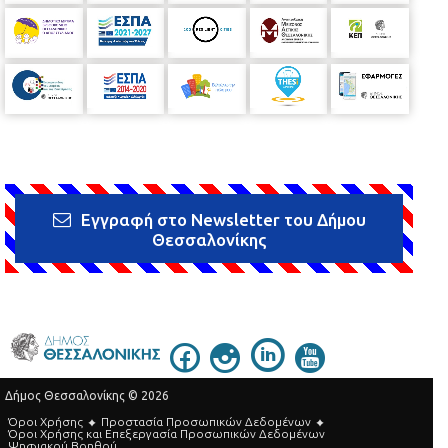
Εγγραφή στο Newsletter του Δήμου
Θεσσαλονίκης
Δήμος Θεσσαλονίκης © 2026
Όροι Χρήσης
Προστασία Προσωπικών Δεδομένων
Όροι Xρήσης και Eπεξεργασία Προσωπικών Δεδομένων
Ψηφιακού Βοηθού