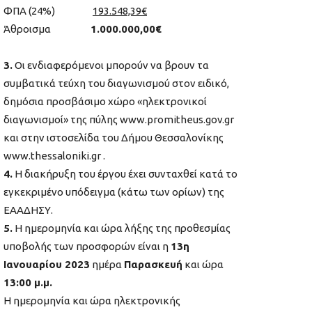
ΦΠΑ (24%)
193.548,39€
Άθροισμα
1.000.000,00€
3.
Οι ενδιαφερόμενοι μπορούν να βρουν τα
συμβατικά τεύχη του διαγωνισμού στον ειδικό,
δημόσια προσβάσιμο χώρο «ηλεκτρονικοί
διαγωνισμοί» της πύλης www.promitheus.gov.gr
και στην ιστοσελίδα του Δήμου Θεσσαλονίκης
www.thessaloniki.gr .
4.
H διακήρυξη του έργου έχει συνταχθεί κατά το
εγκεκριμένο υπόδειγμα (κάτω των ορίων) της
ΕΑΑΔΗΣΥ.
5.
Η ημερομηνία και ώρα λήξης της προθεσμίας
υποβολής των προσφορών είναι η
13η
Ιανουαρίου 2023
ημέρα
Παρασκευή
και ώρα
13:00 μ.μ.
Η ημερομηνία και ώρα ηλεκτρονικής