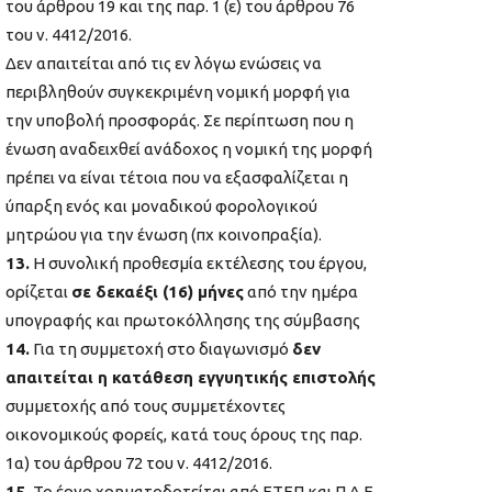
του άρθρου 19 και της παρ. 1 (ε) του άρθρου 76
του ν. 4412/2016.
Δεν απαιτείται από τις εν λόγω ενώσεις να
περιβληθούν συγκεκριμένη νομική μορφή για
την υποβολή προσφοράς. Σε περίπτωση που η
ένωση αναδειχθεί ανάδοχος η νομική της μορφή
πρέπει να είναι τέτοια που να εξασφαλίζεται η
ύπαρξη ενός και μοναδικού φορολογικού
μητρώου για την ένωση (πχ κοινοπραξία).
13.
Η συνολική προθεσμία εκτέλεσης του έργου,
ορίζεται
σε δεκαέξι (16) μήνες
από την ημέρα
υπογραφής και πρωτοκόλλησης της σύμβασης
14.
Για τη συμμετοχή στο διαγωνισμό
δεν
απαιτείται η κατάθεση εγγυητικής επιστολής
συμμετοχής από τους συμμετέχοντες
οικονομικούς φορείς, κατά τους όρους της παρ.
1α) του άρθρου 72 του ν. 4412/2016.
15.
Το έργο χρηματοδοτείται από ΕΤΕΠ και Π.Δ.Ε