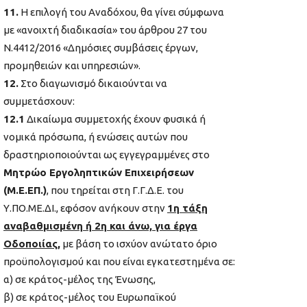
11.
Η επιλογή του Αναδόχου, θα γίνει σύμφωνα
με «ανοιχτή διαδικασία» του άρθρου 27 του
Ν.4412/2016 «Δημόσιες συμβάσεις έργων,
προμηθειών και υπηρεσιών».
12.
Στο διαγωνισμό δικαιούνται να
συμμετάσχουν:
12.1
Δικαίωμα συμμετοχής έχουν φυσικά ή
νομικά πρόσωπα, ή ενώσεις αυτών που
δραστηριοποιούνται ως εγγεγραμμένες στο
Μητρώο Εργοληπτικών Επιχειρήσεων
(Μ.Ε.ΕΠ.)
, που τηρείται στη Γ.Γ.Δ.Ε. του
Υ.ΠΟ.ΜΕ.ΔΙ., εφόσον ανήκουν στην
1η τάξη
αναβαθμισμένη ή 2η και άνω, για έργα
Οδοποιίας,
με βάση το ισχύον ανώτατο όριο
προϋπολογισμού και που είναι εγκατεστημένα σε:
α) σε κράτος-μέλος της Ένωσης,
β) σε κράτος-μέλος του Ευρωπαϊκού