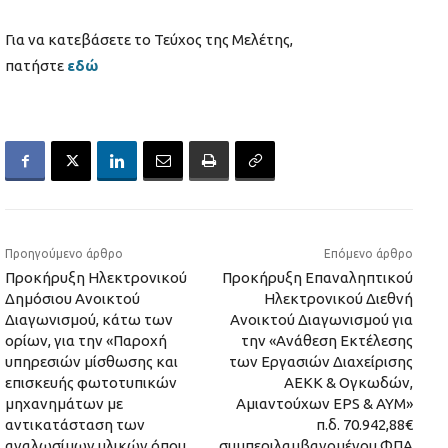
Για να κατεβάσετε το Τεύχος της Μελέτης,
πατήστε
εδώ
Προηγούμενο άρθρο
Επόμενο άρθρο
Προκήρυξη Ηλεκτρονικού
Προκήρυξη Επαναληπτικού
Δημόσιου Ανοικτού
Ηλεκτρονικού Διεθνή
Διαγωνισμού, κάτω των
Ανοικτού Διαγωνισμού για
ορίων, για την «Παροχή
την «Ανάθεση Εκτέλεσης
υπηρεσιών μίσθωσης και
των Εργασιών Διαχείρισης
επισκευής φωτοτυπικών
ΑΕΚΚ & Ογκωδών,
μηχανημάτων με
Αμιαντούχων EPS & ΑΥΜ»
αντικατάσταση των
π.δ. 70.942,88€
αναλωσίμων υλικών όπου
συμπεριλαμβανομένου ΦΠΑ