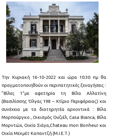
Την Κυριακή 16-10-2022 και ώρα 10:30 πμ θα
πραγματοποιηθούν οι περιπατητικές ξεναγήσεις :
“Βίλες 1”με αφετηρία τη Βίλα Αλλατίνη
(Βασιλίσσης Όλγας 198 – Κτίριο Περιφέρειας) και
συνέχεια με τα διατηρητέα αρχοντικά : Βίλα
Μορπούργκο , Οικισμός Ουζιέλ, Casa Bianca, Βίλα
Μορντώχ, Οικία Σιάγα,Chateau mon Bonheur και
Οικία Μεχμέτ Καπαντζή (Μ.Ι.Ε.Τ.)