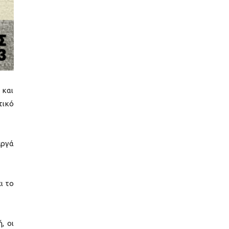
 και
τικό
εργά
ι το
, οι