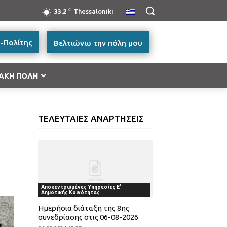
C
33.2
Thessaloniki
-Πολίτης
Βελτιώνω την πόλη μου
ΑΚΗ ΠΟΛΗ
ή Μακεδονία 2014-2020”
ΤΕΛΕΥΤΑΙΕΣ ΑΝΑΡΤΗΣΕΙΣ
ές Μεταφορών, Περιβάλλον και Αειφόρος
ικής και Βασικής Υλικής Συνδρομής – ΤΕΒΑ 2014-
ατικότητα & Καινοτομία (ΕΠΑνΕΚ)»
Αποκεντρωμένες Υπηρεσίες Ε'
Δημοτικής Κοινότητας
ας
Ημερήσια διάταξη της 8ης
συνεδρίασης στις 06-08-2026