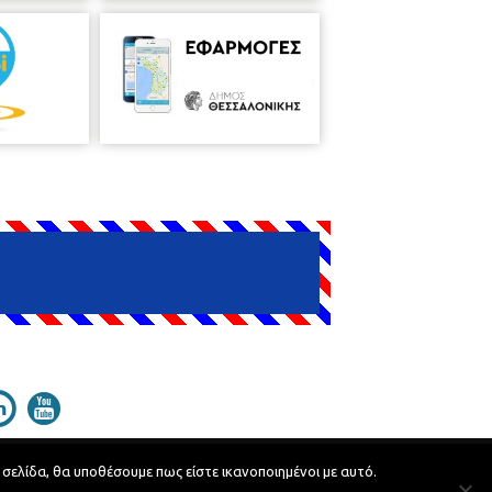
 σελίδα, θα υποθέσουμε πως είστε ικανοποιημένοι με αυτό.
Developed by
MyCompany Projects