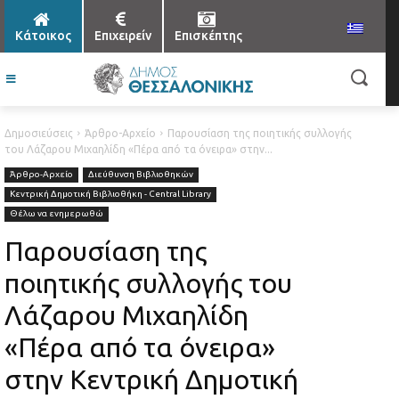
Κάτοικος
Επιχειρείν
Επισκέπτης
Δημοσιεύσεις
Άρθρο-Αρχείο
Παρουσίαση της ποιητικής συλλογής
του Λάζαρου Μιχαηλίδη «Πέρα από τα όνειρα» στην...
Άρθρο-Αρχείο
Διεύθυνση Βιβλιοθηκών
Κεντρική Δημοτική Βιβλιοθήκη - Central Library
Θέλω να ενημερωθώ
Παρουσίαση της
ποιητικής συλλογής του
Λάζαρου Μιχαηλίδη
«Πέρα από τα όνειρα»
στην Κεντρική Δημοτική