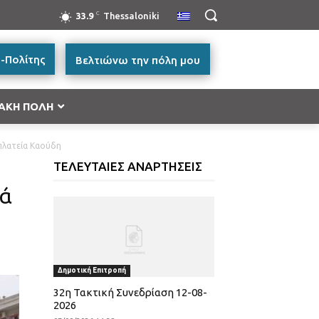
C
33.9
Thessaloniki
-Πολίτης
Βελτιώνω την πόλη μου
ΑΚΗ ΠΟΛΗ
πλατεία Καούδη
ή Μακεδονία 2014-2020”
ΤΕΛΕΥΤΑΙΕΣ ΑΝΑΡΤΗΣΕΙΣ
ές Μεταφορών, Περιβάλλον και Αειφόρος
ρά
ικής και Βασικής Υλικής Συνδρομής – ΤΕΒΑ 2014-
ατικότητα & Καινοτομία (ΕΠΑνΕΚ)»
Δημοτική Επιτροπή
ας
32η Τακτική Συνεδρίαση 12-08-
2026