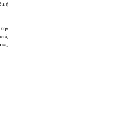
δική
 την
ειά,
ους,