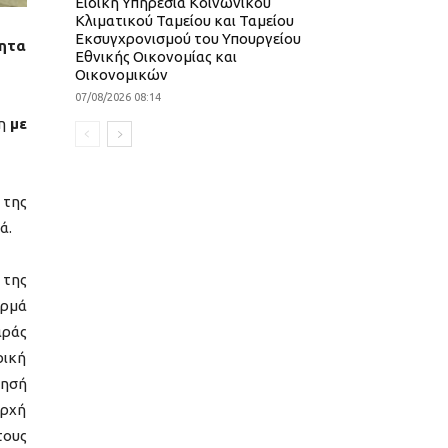
Ειδική Υπηρεσία Κοινωνικού
Κλιματικού Ταμείου και Ταμείου
Εκσυγχρονισμού του Υπουργείου
τητα
Εθνικής Οικονομίας και
Οικονομικών
07/08/2026 08:14
ξη
με
 της
ά.
 της
ερμά
αράς
ρική
ίησή
αρχή
τους