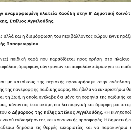
την αναμορφωμένη πλατεία Καούδη στην Ε’ Δημοτική Κοινό
ης, Στέλιος Αγγελούδης.
άς αλλά και η διαμόρφωση του περιβάλλοντος χώρου έγινε πρά
ωής Παπαγεωργίου
.
ήνες) παιδική χαρά που παραδίδεται προς χρήση, στο πλαίσιο
ξασφάλιση όμορφων, σύγχρονων και ασφαλών χώρων για τα παιδι
 μου με κατοίκους της περιοχής προχωρήσαμε στην ανάπλαση
ής της πανέμορφης παιδικής χαράς. Θα ήθελα να ευχαριστήσω θ
αι τη Ζωή, η οποία ανέλαβε όχι μόνο τη χορηγία της παιδικής χ
ς, κάνοντας έτσι ακόμη πιο λειτουργική και όμορφη μια ιστο
 του
ο Δήμαρχος της πόλης Στέλιος Αγγελούδης.
«Η κινητοπο
οινωνικού ενδιαφέροντος και κοινωνικής προσφοράς. Η δημοτική 
αθέσω δημόσια τις θερμές ευχαριστίες και να παρακινήσω 