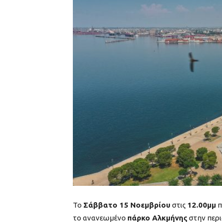
Το
Σάββατο 15 Νοεμβρίου
στις
12.00μμ
π
το ανανεωμένο
πάρκο Αλκμήνης
στην περι