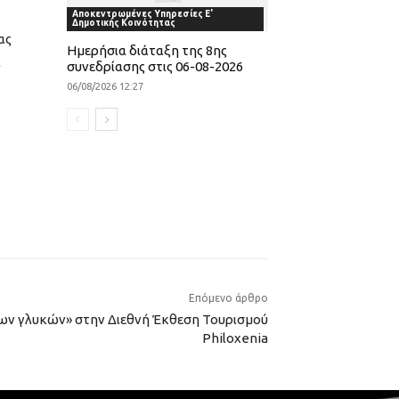
Αποκεντρωμένες Υπηρεσίες Ε'
Δημοτικής Κοινότητας
ας
Ημερήσια διάταξη της 8ης
ι
συνεδρίασης στις 06-08-2026
06/08/2026 12:27
Επόμενο άρθρο
ων γλυκών» στην Διεθνή Έκθεση Τουρισμού
Philoxenia