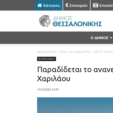
Κάτοικος
Επιχειρείν
Επισκέ
Ο ΔΗΜΟΣ
Δημοσιεύσεις
Θέλω να ενημερωθώ
Δελτία τύπου
Δελτία τύπου
Παραδίδεται το αναν
Χαριλάου
11/11/2025 15:07