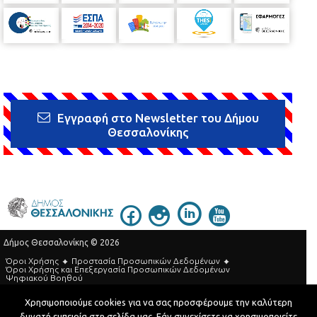
Εγγραφή στο Newsletter του Δήμου
Θεσσαλονίκης
Δήμος Θεσσαλονίκης © 2026
Όροι Χρήσης
Προστασία Προσωπικών Δεδομένων
Όροι Xρήσης και Eπεξεργασία Προσωπικών Δεδομένων
Ψηφιακού Βοηθού
Τηλεφωνικός Κατάλογος
Χρησιμοποιούμε cookies για να σας προσφέρουμε την καλύτερη
δυνατή εμπειρία στη σελίδα μας. Εάν συνεχίσετε να χρησιμοποιείτε