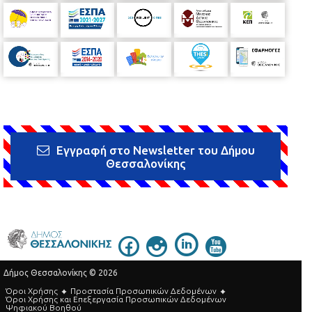
Εγγραφή στο Newsletter του Δήμου
Θεσσαλονίκης
Δήμος Θεσσαλονίκης © 2026
Όροι Χρήσης
Προστασία Προσωπικών Δεδομένων
Όροι Xρήσης και Eπεξεργασία Προσωπικών Δεδομένων
Ψηφιακού Βοηθού