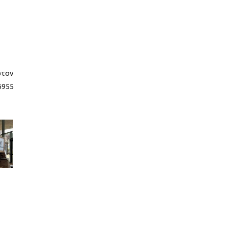
στον
6955