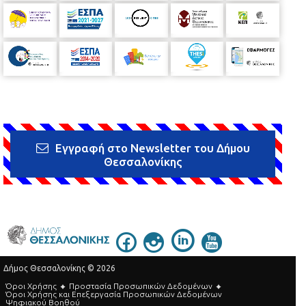
Εγγραφή στο Newsletter του Δήμου
Θεσσαλονίκης
Δήμος Θεσσαλονίκης © 2026
Όροι Χρήσης
Προστασία Προσωπικών Δεδομένων
Όροι Xρήσης και Eπεξεργασία Προσωπικών Δεδομένων
Ψηφιακού Βοηθού