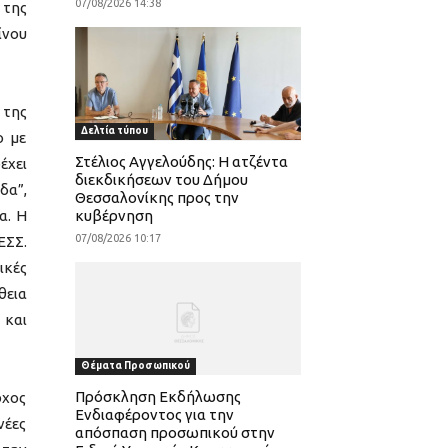
07/08/2026 14:38
 της
ίνου
 της
Δελτία τύπου
ο με
Στέλιος Αγγελούδης: Η ατζέντα
έχει
διεκδικήσεων του Δήμου
δα”,
Θεσσαλονίκης προς την
α. Η
κυβέρνηση
07/08/2026 10:17
ΕΣΣ.
ικές
θεια
 και
Θέματα Προσωπικού
Πρόσκληση Εκδήλωσης
ρχος
Ενδιαφέροντος για την
νέες
απόσπαση προσωπικού στην