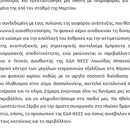
ξοπλισμός και εγκαταστάθηκε μία οθόνη με πληροφορίες για
μένα της από τον σταθμό της Μαρτίου.
α συνδεδεμένη με τους πυλώνες της αειφόρου ανάπτυξης, που θέ
ινωνική ευαισθητοποίηση. Το φυσικό αέριο αναδεικνύει τη δυνα
κό καύσιμο για την απαλλαγή του άνθρακα και την αντιμετώπιση
 της αναπτυξιακής μας στρατηγικής συντελούμε έμπρακτα 
νεργειακής αποδοτικότητας, ενώ μειώνονται οι περιβαλλοντ
του ο Γενικός Διευθυντής της ΕΔΑ ΘΕΣΣ Λεωνίδας Μπακού
ηγικό κέντρο των μεγάλων ενεργειακών εξελίξεων στη Βόρεια
του φυσικού αερίου, καθώς με το υψηλό ποσοστό διείσδυσης
του πληθυσμού στον Δήμο Θεσσαλονίκης, συντελεί καταλυτικά 
νέργεια και το κλίμα. Σήμερα, ενώνουμε όλοι τις δυνάμεις μας κα
περιβάλλον, για να κληροδοτήσουμε στα παιδιά μας. Θα ήθελ
ωνσταντίνο Ζέρβα για την άριστη συνεργασία στο πλαίσιο δρά
ιστώ, επίσης, το προσωπικό της ΕΔΑ ΘΕΣΣ και όσους συνέβαλαν 
τους κατοίκους και το περιβάλλον».