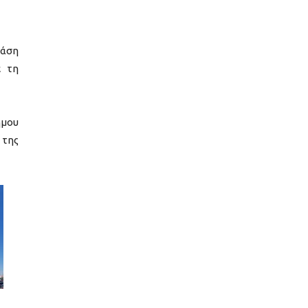
ράση
ε τη
ήμου
 της