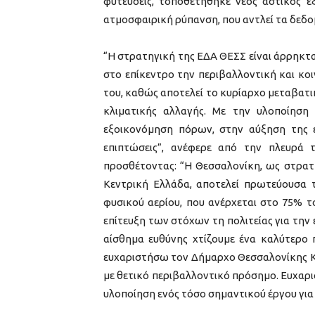
φυτεύσεις, τοποθετήθηκε νέος αστικός ε
ατμοσφαιρική ρύπανση, που αντλεί τα δεδο
“Η στρατηγική της ΕΔΑ ΘΕΣΣ είναι άρρηκτ
στο επίκεντρο την περιβαλλοντική και κο
του, καθώς αποτελεί το κυρίαρχο μεταβατι
κλιματικής αλλαγής. Με την υλοποίηση
εξοικονόμηση πόρων, στην αύξηση της ε
επιπτώσεις”, ανέφερε από την πλευρά 
προσθέτοντας: “Η Θεσσαλονίκη, ως στρατ
Κεντρική Ελλάδα, αποτελεί πρωτεύουσα 
φυσικού αερίου, που ανέρχεται στο 75% 
επίτευξη των στόχων τη πολιτείας για την ε
αίσθημα ευθύνης χτίζουμε ένα καλύτερο 
ευχαριστήσω τον Δήμαρχο Θεσσαλονίκης Κ
με θετικό περιβαλλοντικό πρόσημο. Ευχαρ
υλοποίηση ενός τόσο σημαντικού έργου για 