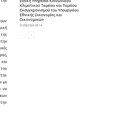
 την
Ειδική Υπηρεσία Κοινωνικού
Κλιματικού Ταμείου και Ταμείου
Εκσυγχρονισμού του Υπουργείου
Εθνικής Οικονομίας και
Οικονομικών
τουν
07/08/2026 08:14
μική
 της
στην
ικές
ρας,
 και
 του
στην
ι με
α να
σεων
στην