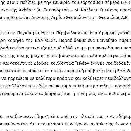
 στους πολίτες, με την ευκαιρία του εορτασμού σήμερα (5/6)
ρκο της Ανθέων (Α. Παπανδρέου – Μ. Κάλλας). Ο χώρος πρασ
 της Εταιρείας Διανομής Αερίου Θεσσαλονίκης – Θεσσαλίας Α.Ε.
κτα την Παγκόσμια Ημέρα Περιβάλλοντος. Μια όμορφη γωνιά
ρη χορηγία της ΕΔΑ ΘΕΣΣ. Παραδίδουμε ένα καινούριο πάρκ
βαθμισμένο αστικό εξοπλισμό αλλά και με μια πινακίδα που παρ
ση της πόλης μας, η οποία βρίσκεται σε πολύ καλύτερα επίπε
 Κωνσταντίνος Ζέρβας, τονίζοντας: “Πλέον έχουμε νέα δεδομέν
η φυσικού αερίου και σε αυτό εξαιρετική συμβολή είχε η ΕΔΑ Θ
η να πορεύεται με καλύτερο πράσινο και καλύτερες περιβαλλοντ
το περιβάλλον που αξίζει σε μια ευρωπαϊκή μητρόπολη. Η προσπά
οτελέσματα έρχονται διαρκώς και η πόλη μας είναι κάθε μέρα
κο, που ξαναγεννήθηκε”, είπε από την πλευρά του ο Αντιδήμα
ημειώνοντας ότι στο πλαίσιο των έργων ανάπλασης έγιναν 