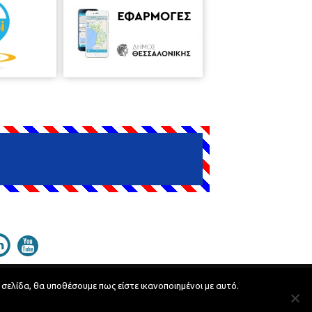
 σελίδα, θα υποθέσουμε πως είστε ικανοποιημένοι με αυτό.
Developed by
MyCompany Projects