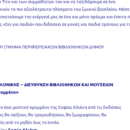
υ Τίτο και των συμμαθητών του και να ταξιδέψουμε σε ένα
ούν τα πιο αξιολάτρευτα πλάσματα του ζωικού βασιλείου. Μέσα
ιοχετεύουμε την ενέργειά μας σε ένα και μόνο πράγμα και έπειτα 
 «Ζεν για παιδιά» που διδάσκει σε γονείς και παιδιά τρόπους για τ
ΟΥ (ΤΜΗΜΑ ΠΕΡΙΦΕΡΕΙΑΚΩΝ ΒΙΒΛΙΟΘΗΚΩΝ ΔΗΜΟΥ
ΑΛΟΝΙΚΗΣ – ΔΙΕΥΘΥΝΣΗ ΒΙΒΛΙΟΘΗΚΩΝ ΚΑΙ ΜΟΥΣΕΙΩΝ
ρυμμένο»
 έχει μυστικό κρυμμένο της Σοφίας Κλιάνη από τις Εκδόσεις
ες θα παίξουν, θα τραγουδήσουν, θα ζωγραφίσουν, θα
ύς από το μηδέν έως το εννέα.
λίου
Σοφία Κλιάνη.