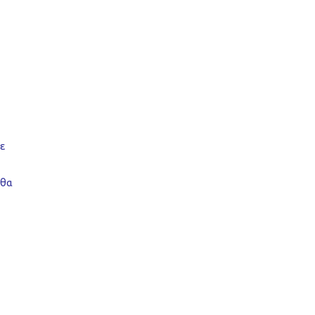
ε
 θα