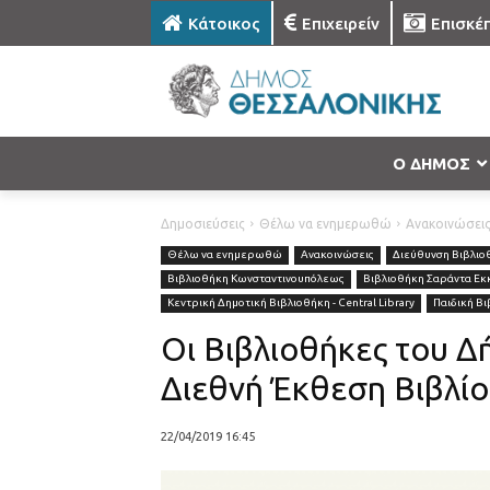
Κάτοικος
Επιχειρείν
Επισκέ
Ο ΔΗΜΟΣ
Δημοσιεύσεις
Θέλω να ενημερωθώ
Ανακοινώσει
Θέλω να ενημερωθώ
Ανακοινώσεις
Διεύθυνση Βιβλι
Βιβλιοθήκη Κωνσταντινουπόλεως
Βιβλιοθήκη Σαράντα Εκ
Κεντρική Δημοτική Βιβλιοθήκη - Central Library
Παιδική Β
Οι Βιβλιοθήκες του 
Διεθνή Έκθεση Βιβλί
22/04/2019 16:45