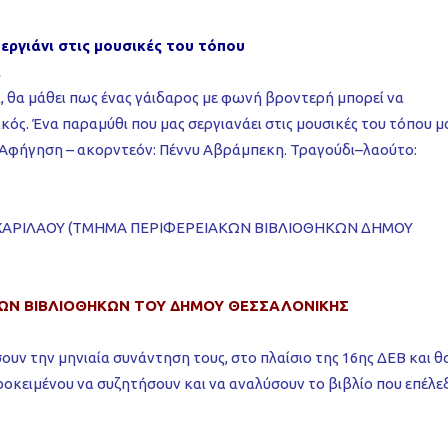
ργιάνι στις μουσικές του τόπου
ι
α, θα μάθει πως ένας γάιδαρος με φωνή βροντερή μπορεί να
ικός. Ένα παραμύθι που μας σεργιανάει στις μουσικές του τόπου μ
α! Αφήγηση – ακορντεόν: Πέννυ Αβράμπεκη. Τραγούδι–λαούτο:
ΧΑΡΙΛΑΟΥ (ΤΜΗΜΑ ΠΕΡΙΦΕΡΕΙΑΚΩΝ ΒΙΒΛΙΟΘΗΚΩΝ ΔΗΜΟΥ
ΩΝ ΒΙΒΛΙΟΘΗΚΩΝ ΤΟΥ ΔΗΜΟΥ ΘΕΣΣΑΛΟΝΙΚΗΣ
υν την μηνιαία συνάντηση τους, στο πλαίσιο της 16ης ΔΕΒ και θ
ροκειμένου να συζητήσουν και να αναλύσουν το βιβλίο που επέλε