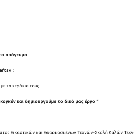
 το απόγευμα
afts» :
με τα χεράκια τους.
κογκέν και δημιουργούμε το δικό μας έργο “
:
ματος Εικαστικών και Εφαρμοσμένων Τεχνών-Σχολή Καλών Τεχ