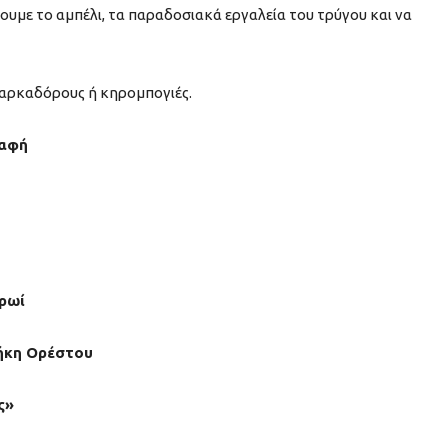
σουμε το αμπέλι, τα παραδοσιακά εργαλεία του τρύγου και να
μαρκαδόρους ή κηρομπογιές.
ραφή
πρωί
θήκη Ορέστου
ς»