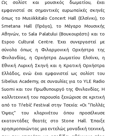
Ως σολίστ και μουσικός δωματίου, έχει
εμφανιστεί σε σημαντικές ευρωπαϊκές σκηνές
όπως το Musiikkitalo Concert Hall (Ελσίνκι), το
Smetana Hall (Πράγα), το Μέγαρο Μουσικής
Αθηνών, το Sala Palatului (Βουκουρέστι) και το
Espoo Cultural Centre. Έχει συνεργαστεί με
σύνολα όπως η Φιλαρμονική Ορχήστρα της
Φινλανδίας, η Ορχήστρα Δωματίου Ελσίνκι, η
Εθνική Λυρική Σκηνή και η Κρατική Ορχήστρα
Ελλάδος, ενώ έχει εμφανιστεί ως σολίστ του
Sibelius Academy, σε συναυλίες για το YLE Radio
Suomi και τον Πρωθυπουργό της Φινλανδίας. Η
καλλιτεχνική του παρουσία ξεχώρισε σε κριτική
από το Třebíč Festival στην Τσεχία: «Οι “Πολλές
Όψεις” του κλαρινέτου όπου προσέλκυσε
εκατοντάδες θεατές στο Stone Hall. Έπαιξε
χρησιμοποιώντας μια εντελώς μοναδική τεχνική,