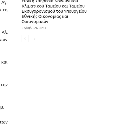
Ειδική Υπηρεσία Κοινωνικού
 Αγ.
Κλιματικού Ταμείου και Ταμείου
ό τη
Εκσυγχρονισμού του Υπουργείου
Εθνικής Οικονομίας και
Οικονομικών
07/08/2026 08:14
 Αλ.
ένων
 και
 την
μ.
 των