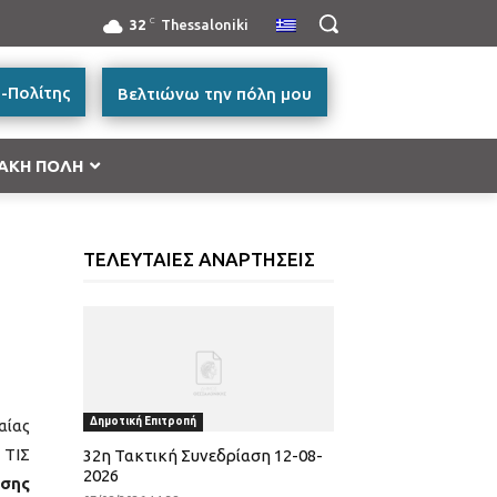
C
32
Thessaloniki
-Πολίτης
Βελτιώνω την πόλη μου
ΑΚΗ ΠΟΛΗ
ή Μακεδονία 2014-2020”
ΤΕΛΕΥΤΑΙΕΣ ΑΝΑΡΤΗΣΕΙΣ
ές Μεταφορών, Περιβάλλον και Αειφόρος
ικής και Βασικής Υλικής Συνδρομής – ΤΕΒΑ 2014-
ατικότητα & Καινοτομία (ΕΠΑνΕΚ)»
Δημοτική Επιτροπή
αίας
ας
 ΤΙΣ
32η Τακτική Συνεδρίαση 12-08-
2026
ωσης