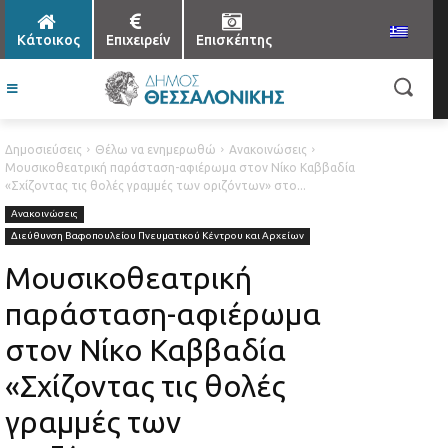
Κάτοικος
Επιχειρείν
Επισκέπτης
Δημοσιεύσεις
Θέλω να ενημερωθώ
Ανακοινώσεις
Μουσικοθεατρική παράσταση-αφιέρωμα στον Νίκο Καββαδία
«Σχίζοντας τις θολές γραμμές των οριζόντων» στο...
Ανακοινώσεις
Διεύθυνση Βαφοπουλείου Πνευματικού Κέντρου και Αρχείων
Μουσικοθεατρική
παράσταση-αφιέρωμα
στον Νίκο Καββαδία
«Σχίζοντας τις θολές
γραμμές των