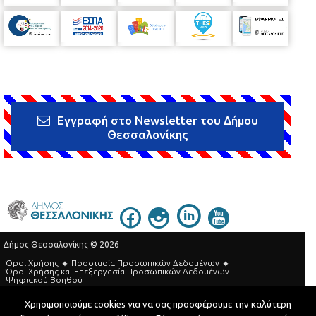
Εγγραφή στο Newsletter του Δήμου
Θεσσαλονίκης
Δήμος Θεσσαλονίκης © 2026
Όροι Χρήσης
Προστασία Προσωπικών Δεδομένων
Όροι Xρήσης και Eπεξεργασία Προσωπικών Δεδομένων
Ψηφιακού Βοηθού
Τηλεφωνικός Κατάλογος
Χρησιμοποιούμε cookies για να σας προσφέρουμε την καλύτερη