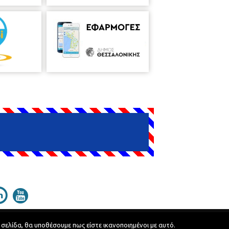
 σελίδα, θα υποθέσουμε πως είστε ικανοποιημένοι με αυτό.
Developed by
MyCompany Projects