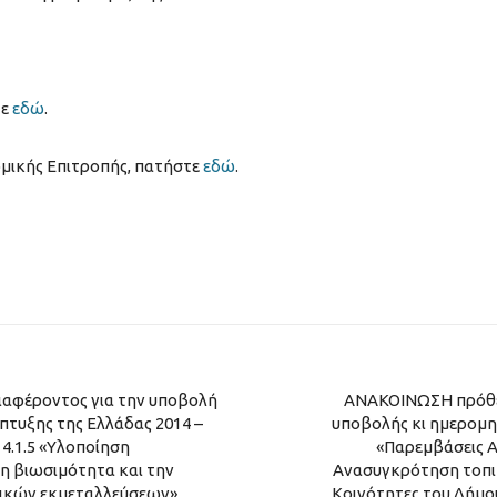
τε
εδώ
.
ομικής Επιτροπής, πατήστε
εδώ
.
αφέροντος για την υποβολή
ΑΝΑΚΟΙΝΩΣΗ πρόθε
τυξης της Ελλάδας 2014 –
υποβολής κι ημερομη
 4.1.5 «Υλοποίηση
«Παρεμβάσεις Α
η βιωσιμότητα και την
Ανασυγκρότηση τοπικ
ικών εκμεταλλεύσεων».
Κοινότητες του Δήμο