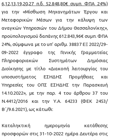
6,12,13,19,20,27 π.δ. 52.848,80€ συμπ. ΦΠΑ 24%)
για την «Μίσθωση Μηχανημάτων Έργου και
Μεταφορικών Μέσων για την κάλυψη των
αναγκών Υπηρεσιών του Δήμου Θεσσαλονίκης»,
προϋπολογισμού δαπάνης 612.843,96€ συμπ. ΦΠΑ
24%, σύμφωνα με το υπ’ αριθμ. 38837 ΕΞ 2022/29-
09-2022 έγγραφο της Γενικής Γραμματείας
Πληροφοριακών Συστημάτων Δημόσιας
Διοίκησης με τίτλο «Διακοπή λειτουργίας του
υποσυστήματος ΕΣΗΔΗΣ Προμήθειες και
Υπηρεσίες του ΟΠΣ ΕΣΗΔΗΣ την Παρασκευή
14.10.2022», με την παρ. 4 του άρθρου 37 του
Ν.4412/2016 και την Υ.Α. 64233 (ΦΕΚ 2453/
Β΄/9.6.2021), ως κάτωθι:
Καταληκτική ημερομηνία κατάθεσης
προσφορών στις 31-10-2022 ημέρα Δευτέρα στις