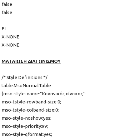
false
false
EL
X-NONE
X-NONE
ΜΑΤΑΙΩΣΗ ΔΙΑΓΩΝΙΣΜΟΥ
/* Style Definitions */
table.MsoNormalTable
{mso-style-name:”Κανονικός πίνακας”;
mso-tstyle-rowband-size:0;
mso-tstyle-colband-size:0;
mso-style-noshow:yes;
mso-style-priority:99;
mso-style-qformat:yes;