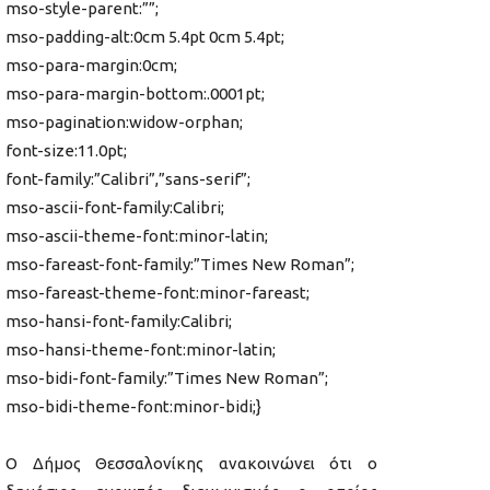
mso-style-parent:””;
mso-padding-alt:0cm 5.4pt 0cm 5.4pt;
mso-para-margin:0cm;
mso-para-margin-bottom:.0001pt;
mso-pagination:widow-orphan;
font-size:11.0pt;
font-family:”Calibri”,”sans-serif”;
mso-ascii-font-family:Calibri;
mso-ascii-theme-font:minor-latin;
mso-fareast-font-family:”Times New Roman”;
mso-fareast-theme-font:minor-fareast;
mso-hansi-font-family:Calibri;
mso-hansi-theme-font:minor-latin;
mso-bidi-font-family:”Times New Roman”;
mso-bidi-theme-font:minor-bidi;}
Ο Δήμος Θεσσαλονίκης ανακοινώνει ότι ο