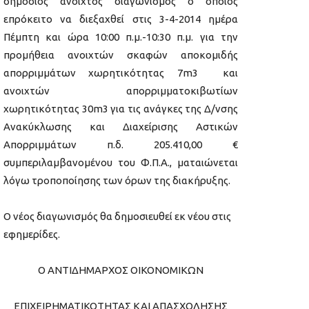
δημόσιος ανοιχτός διαγωνισμός ο οποίος
επρόκειτο να διεξαχθεί στις 3-4-2014 ημέρα
Πέμπτη και ώρα 10:00 π.μ.-10:30 π.μ. για την
προμήθεια ανοιχτών σκαφών αποκομιδής
απορριμμάτων χωρητικότητας 7
m
3 και
ανοιχτών απορριμματοκιβωτίων
χωρητικότητας 30
m
3 για τις ανάγκες της Δ/νσης
Ανακύκλωσης και Διαχείρισης Αστικών
Απορριμμάτων π.δ. 205.410,00 €
συμπεριλαμβανομένου του Φ.Π.Α., ματαιώνεται
λόγω τροποποίησης των όρων της διακήρυξης.
Ο νέος διαγωνισμός θα δημοσιευθεί εκ νέου στις
εφημερίδες.
Ο ΑΝΤΙΔΗΜΑΡΧΟΣ ΟΙΚΟΝΟΜΙΚΩΝ
ΕΠΙΧΕΙΡΗΜΑΤΙΚΟΤΗΤΑΣ ΚΑΙ ΑΠΑΣΧΟΛΗΣΗΣ