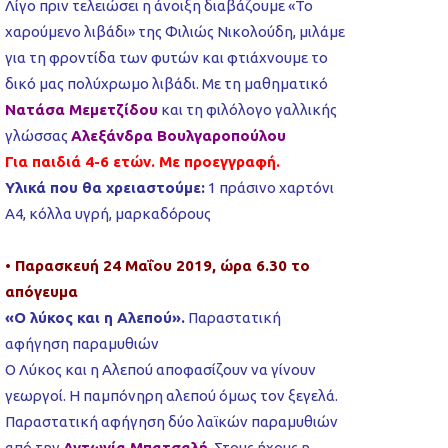
Λίγο πριν τελειώσει η άνοιξη διαβάζουμε «Το
χαρούμενο λιβάδι» της Φιλιώς Νικολούδη, μιλάμε
για τη φροντίδα των φυτών και φτιάχνουμε το
δικό μας πολύχρωμο λιβάδι. Με τη μαθηματικό
Νατάσα Μεμετζίδου
και τη φιλόλογο γαλλικής
γλώσσας
Αλεξάνδρα Βουλγαροπούλου
Για παιδιά 4-6 ετών. Με προεγγραφή.
Υλικά που θα χρειαστούμε:
1 πράσινο χαρτόνι
Α4, κόλλα υγρή, μαρκαδόρους
• Παρασκευή 24 Μαΐου 2019, ώρα 6.30 το
απόγευμα
«Ο λύκος και η Αλεπού».
Παραστατική
αφήγηση παραμυθιών
Ο Λύκος και η Αλεπού αποφασίζουν να γίνουν
γεωργοί. Η παμπόνηρη αλεπού όμως τον ξεγελά.
Παραστατική αφήγηση δύο λαϊκών παραμυθιών
από την
Αντωνία Μπατσαλή
. Στους ήχους η