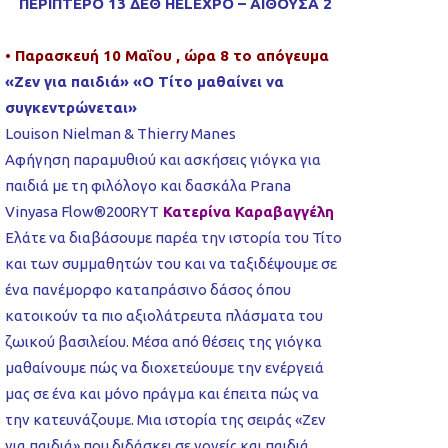
ΠΕΡΙΠΤΕΡΟ 13 ΔΕΘ HELEXPO – ΑΙΘΟΥΣΑ 2
• Παρασκευή 10 Μαΐου , ώρα 8 το απόγευμα
«Ζεν για παιδιά» «Ο Τίτο μαθαίνει να
συγκεντρώνεται»
Louison Nielman & Thierry Manes
Αφήγηση παραμυθιού και ασκήσεις γιόγκα για
παιδιά με τη φιλόλογο και δασκάλα Prana
Vinyasa Flow®200RYT
Κατερίνα Καραβαγγέλη
Ελάτε να διαβάσουμε παρέα την ιστορία του Τίτο
και των συμμαθητών του και να ταξιδέψουμε σε
ένα πανέμορφο καταπράσινο δάσος όπου
κατοικούν τα πιο αξιολάτρευτα πλάσματα του
ζωικού βασιλείου. Μέσα από θέσεις της γιόγκα
μαθαίνουμε πώς να διοχετεύουμε την ενέργειά
μας σε ένα και μόνο πράγμα και έπειτα πώς να
την κατευνάζουμε. Μια ιστορία της σειράς «Ζεν
για παιδιά» που διδάσκει σε γονείς και παιδιά