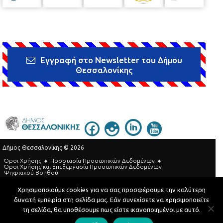
Εγγραφή στο Newsletter του Δήμου
Θεσσαλονίκης
Δήμος Θεσσαλονίκης © 2026
Όροι Χρήσης
Προστασία Προσωπικών Δεδομένων
Όροι Xρήσης και Eπεξεργασία Προσωπικών Δεδομένων
Ψηφιακού Βοηθού
Τηλεφωνικός Κατάλογος
Χρησιμοποιούμε cookies για να σας προσφέρουμε την καλύτερη
δυνατή εμπειρία στη σελίδα μας. Εάν συνεχίσετε να χρησιμοποιείτε
Developed by
MyCompany Projects
τη σελίδα, θα υποθέσουμε πως είστε ικανοποιημένοι με αυτό.