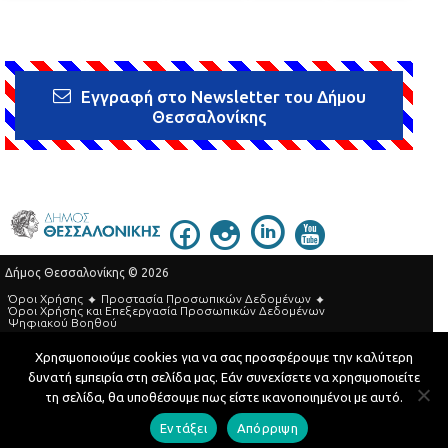
Εγγραφή στο Newsletter του Δήμου
Θεσσαλονίκης
Δήμος Θεσσαλονίκης © 2026
Όροι Χρήσης
Προστασία Προσωπικών Δεδομένων
Όροι Xρήσης και Eπεξεργασία Προσωπικών Δεδομένων
Ψηφιακού Βοηθού
Τηλεφωνικός Κατάλογος
Χρησιμοποιούμε cookies για να σας προσφέρουμε την καλύτερη
δυνατή εμπειρία στη σελίδα μας. Εάν συνεχίσετε να χρησιμοποιείτε
Developed by
MyCompany Projects
τη σελίδα, θα υποθέσουμε πως είστε ικανοποιημένοι με αυτό.
Εντάξει
Απόρριψη