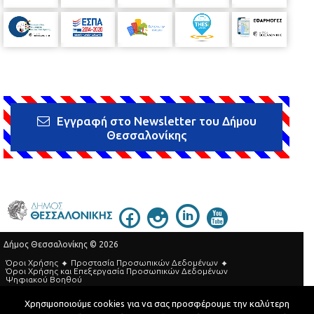
Εγγραφή στο Newsletter του Δήμου
Θεσσαλονίκης
Δήμος Θεσσαλονίκης © 2026
Όροι Χρήσης
Προστασία Προσωπικών Δεδομένων
Όροι Xρήσης και Eπεξεργασία Προσωπικών Δεδομένων
Ψηφιακού Βοηθού
Τηλεφωνικός Κατάλογος
Χρησιμοποιούμε cookies για να σας προσφέρουμε την καλύτερη