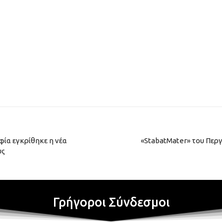
ία εγκρίθηκε η νέα
«StabatMater» του Περ
υς
Γρήγοροι Σύνδεσμοι