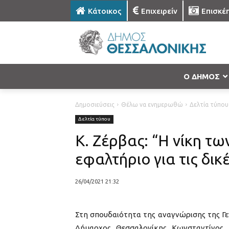
Κάτοικος
Επιχειρείν
Επισκέ
Ο ΔΗΜΟΣ
Δημοσιεύσεις
Θέλω να ενημερωθώ
Δελτία τύπου
Δελτία τύπου
Κ. Ζέρβας: “Η νίκη τ
εφαλτήριο για τις δικ
26/04/2021 21:32
Στη σπουδαιότητα της αναγνώρισης της Γ
Δήμαρχος Θεσσαλονίκης Κωνσταντίνος