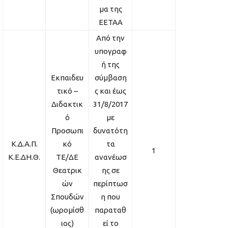
μα της
ΕΕΤΑΑ
Από την
υπογραφ
ή της
Εκπαιδευ
σύμβαση
τικό –
ς και έως
Διδακτικ
31/8/2017
ό
με
Προσωπι
δυνατότη
Κ.Δ.Α.Π.
κό
τα
1
Κ.Ε.ΔΗ.Θ.
ΤΕ/ΔΕ
ανανέωσ
Θεατρικ
ης σε
ών
περίπτωσ
Σπουδών
η που
(ωρομίσθ
παραταθ
ιος)
εί το