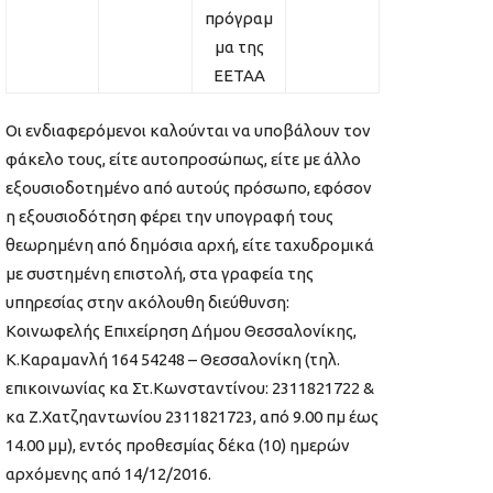
πρόγραμ
μα της
ΕΕΤΑΑ
Οι ενδιαφερόμενοι καλούνται να υποβάλουν τον
φάκελο τους, είτε αυτοπροσώπως, είτε με άλλο
εξουσιοδοτημένο από αυτούς πρόσωπο, εφόσον
η εξουσιοδότηση φέρει την υπογραφή τους
θεωρημένη από δημόσια αρχή, είτε ταχυδρομικά
με συστημένη επιστολή, στα γραφεία της
υπηρεσίας στην ακόλουθη διεύθυνση:
Κοινωφελής Επιχείρηση Δήμου Θεσσαλονίκης,
Κ.Καραμανλή 164 54248 – Θεσσαλονίκη (τηλ.
επικοινωνίας κα Στ.Κωνσταντίνου: 2311821722 &
κα Ζ.Χατζηαντωνίου 2311821723, από 9.00 πμ έως
14.00 μμ), εντός προθεσμίας δέκα (10) ημερών
αρχόμενης από 14/12/2016.