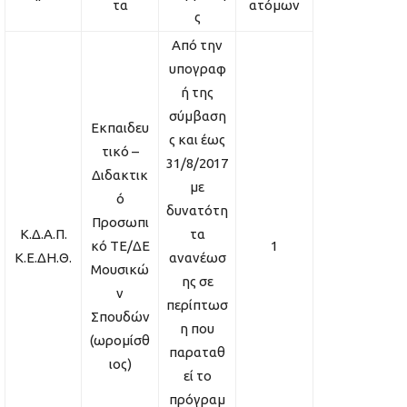
τα
ατόμων
ς
Από την
υπογραφ
ή της
σύμβαση
Εκπαιδευ
ς και έως
τικό –
31/8/2017
Διδακτικ
με
ό
δυνατότη
Προσωπι
Κ.Δ.Α.Π.
τα
κό ΤΕ/ΔΕ
1
Κ.Ε.ΔΗ.Θ.
ανανέωσ
Μουσικώ
ης σε
ν
περίπτωσ
Σπουδών
η που
(ωρομίσθ
παραταθ
ιος)
εί το
πρόγραμ