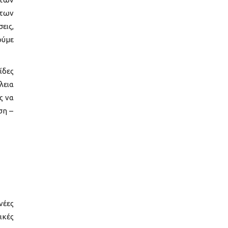
 των
εις,
ούμε
ίδες
λεια
ς να
ση –
νέες
ικές