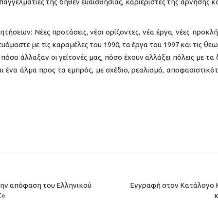
αγγελματίες της δήθεν ευαισθησίας, καριερίστες της άρνησης κα
ήσεων: Νέες προτάσεις, νέοι ορίζοντες, νέα έργα, νέες προκλή
ευόμαστε με τις καραμέλες του 1990, τα έργα του 1997 και τις θεω
ε πόσο άλλαξαν οι γείτονές μας, πόσο έχουν αλλάξει πόλεις με τα 
αι ένα άλμα προς τα εμπρός, με σχέδιο, ρεαλισμό, αποφασιστικό
την απόφαση του Ελληνικού
Εγγραφή στον Κατάλογο Κ
Σ»
κ