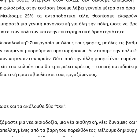
φιλοξενία, στην εστίαση, έχουμε λάβει γενναία μέτρα στα όρια
Μειώσαμε 25% τα ανταποδοτικά τέλη, θεσπίσαμε ελαφρύνσ
μπροστά μια γενική κανονιστική για όλη την πόλη, ώστε να βρ
ματα των πολιτών και στην επιχειρηματική δραστηριότητα.
Θεσσαλονίκη”: Συνεργασία με όλους τους φορείς, με όλες τις βαθμ
νον ενωμένοι μπορούμε να προχωρήσουμε. Δεν έχουμε την πολυτέ
ων χαμένων ευκαιριών. Ούτε από την άλλη μπορεί ένας πυρήνα
αχία του καλού», που θα εμπεριέχει κράτος – τοπική αυτοδιοίκη
ι ιδιωτική πρωτοβουλία και τους εργαζόμενους.
ωσε και τα ακόλουθα δύο “Όχι”:
ζόμαστε μια νέα αισιοδοξία, μια νέα αισθητική, νέες δυνάμεις και 
ι απαλλαγμένες από τα βάρη του παρελθόντος. Θέλουμε δημιουργ