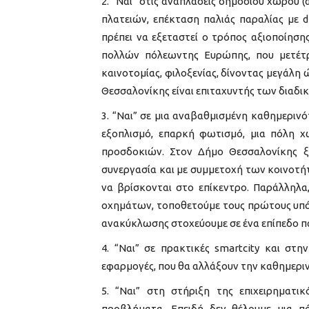
“Ναι” στις αναπλάσεις δημόσιου χώρου 
πλατειών, επέκταση παλιάς παραλίας με d
πρέπει να εξεταστεί ο τρόπος αξιοποίησ
πολλών πόλεωντης Ευρώπης, που μετέτρ
καινοτομίας, φιλοξενίας, δίνοντας μεγάλη
Θεσσαλονίκης είναι επιταχυντής των διαδι
“Ναι” σε μια αναβαθμισμένη καθημερινό
εξοπλισμό, επαρκή φωτισμό, μια πόλη χ
προσδοκιών. Στον Δήμο Θεσσαλονίκης ξ
συνεργασία και με συμμετοχή των κοινοτήτ
να βρίσκονται στο επίκεντρο. Παράλληλα
οχημάτων, τοποθετούμε τους πρώτους υπόγ
ανακύκλωσης στοχεύουμε σε ένα επίπεδο 
“Ναι” σε πρακτικές smartcity και στ
εφαρμογές, που θα αλλάξουν την καθημεριν
“Ναι” στη στήριξη της επιχειρηματι
προβλήματα. Επειδή δεν θέλουμε μια 