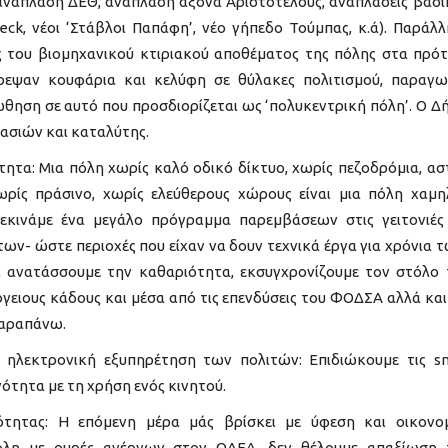
(ανάπλαση ΔΕΘ, ανάπλαση άξονα Αριστοτέλους, αναπλάσεις βασ
eck, νέοι ‘Στάβλοι Παπάφη’, νέο γήπεδο Τούμπας, κ.ά). Παράλλ
ης του βιομηχανικού κτιριακού αποθέματος της πόλης στα πρό
εψαν κουφάρια και κελύφη σε θύλακες πολιτισμού, παραγω
 ώθηση σε αυτό που προσδιορίζεται ως ‘πολυκεντρική πόλη’. Ο Δ
κασιών και καταλύτης.
τητα: Μια πόλη χωρίς καλό οδικό δίκτυο, χωρίς πεζοδρόμια, ασ
ωρίς πράσινο, χωρίς ελεύθερους χώρους είναι μια πόλη χαμ
εκινάμε ένα μεγάλο πρόγραμμα παρεμβάσεων στις γειτονιές
ων- ώστε περιοχές που είχαν να δουν τεχνικά έργα για χρόνια 
, ανατάσσουμε την καθαριότητα, εκσυγχρονίζουμε τον στόλο
ειους κάδους και μέσα από τις επενδύσεις του ΦΟΔΣΑ αλλά και
παραπάνω.
ην ηλεκτρονική εξυπηρέτηση των πολιτών: Επιδιώκουμε τις s
ότητα με τη χρήση ενός κινητού.
κότητας: Η επόμενη μέρα μάς βρίσκει με ύφεση και οικονο
πόλη με ουρές ανέργων στον ΟΑΕΔ, δεν θέλουμε απαξίωση