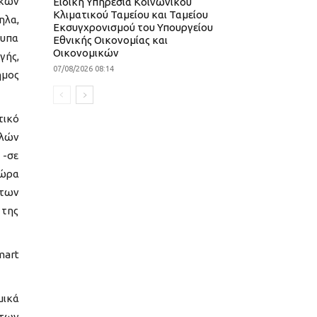
ικών
Ειδική Υπηρεσία Κοινωνικού
Κλιματικού Ταμείου και Ταμείου
ηλα,
Εκσυγχρονισμού του Υπουργείου
τυπα
Εθνικής Οικονομίας και
Οικονομικών
γής,
07/08/2026 08:14
ήμος
τικό
ηλών
 -σε
τώρα
 των
 της
mart
μικά
 των