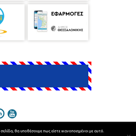
 σελίδα, θα υποθέσουμε πως είστε ικανοποιημένοι με αυτό.
Developed by
MyCompany Projects