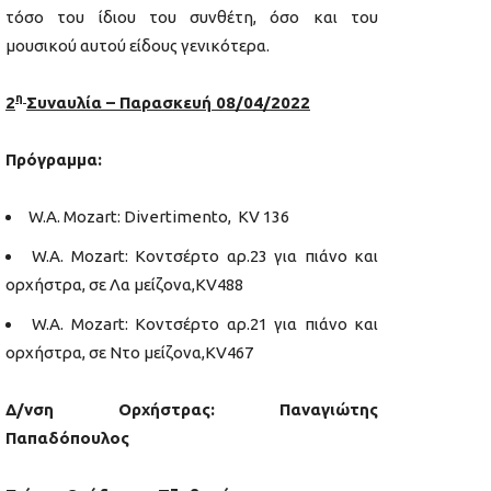
τόσο του ίδιου του συνθέτη, όσο και του
μουσικού αυτού είδους γενικότερα.
η
2
Συναυλία – Παρασκευή 08/04/2022
Πρόγραμμα:
W.A. Mozart: Divertimento, KV 136
W.A. Mozart: Κοντσέρτο αρ.23 για πιάνο και
ορχήστρα, σε Λα μείζονα,KV488
W.A. Mozart: Κοντσέρτο αρ.21 για πιάνο και
ορχήστρα, σε Ντο μείζονα,KV467
Δ/νση Ορχήστρας: Παναγιώτης
Παπαδόπουλος