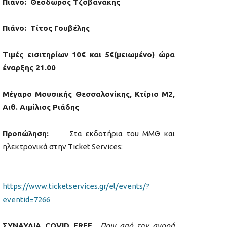
Πιάνο: Θεόδωρος Τζοβανάκης
Πιάνο: Τίτος Γουβέλης
Τιμές εισιτηρίων 10€ και 5€(μειωμένο) ώρα
έναρξης 21.00
Μέγαρο Μουσικής Θεσσαλονίκης, Κτίριο Μ2,
Αιθ. Αιμίλιος Ριάδης
Προπώληση:
Στα εκδοτήρια του ΜΜΘ και
ηλεκτρονικά στην Ticket Services:
https://www.ticketservices.gr/el/events/?
eventid=7266
ΣΥΝΑΥΛΙΑ COVID FREE
Πριν από την αγορά