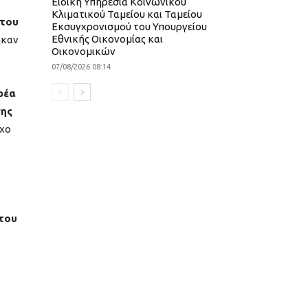
Ειδική Υπηρεσία Κοινωνικού
Κλιματικού Ταμείου και Ταμείου
του
Εκσυγχρονισμού του Υπουργείου
Εθνικής Οικονομίας και
καν
Οικονομικών
07/08/2026 08:14
ρέα
σης
όχο
 του