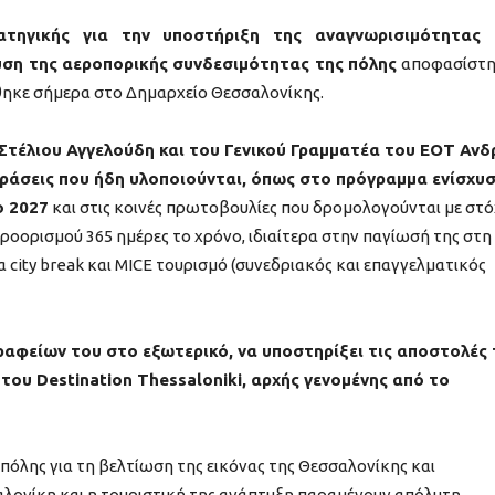
ατηγικής για την υποστήριξη της αναγνωρισιμότητας 
υση της αεροπορικής συνδεσιμότητας της πόλης
αποφασίστη
ηκε σήμερα στο Δημαρχείο Θεσσαλονίκης.
τέλιου Αγγελούδη και του Γενικού Γραμματέα του ΕΟΤ Ανδ
ράσεις που ήδη υλοποιούνται, όπως στο πρόγραμμα ενίσχυ
ο 2027
και στις κοινές πρωτοβουλίες που δρομολογούνται με στ
ροορισμού 365 ημέρες το χρόνο, ιδιαίτερα στην παγίωσή της στη
city break και MICE τουρισμό (συνεδριακός και επαγγελματικός
ραφείων του στο εξωτερικό, να υποστηρίξει τις αποστολές
 του
Destination
Thessaloniki
, αρχής γενομένης από το
πόλης για τη βελτίωση της εικόνας της Θεσσαλονίκης και
αλονίκη και η τουριστική της ανάπτυξη παραμένουν απόλυτη