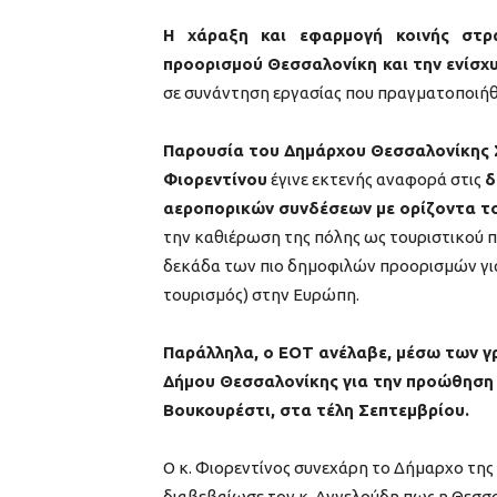
Η χάραξη και εφαρμογή κοινής στρ
προορισμού Θεσσαλονίκη και την ενίσχ
σε συνάντηση εργασίας που πραγματοποιήθ
Παρουσία του Δημάρχου Θεσσαλονίκης Σ
Φιορεντίνου
έγινε εκτενής αναφορά στις
δ
αεροπορικών συνδέσεων με ορίζοντα τ
την καθιέρωση της πόλης ως τουριστικού π
δεκάδα των πιο δημοφιλών προορισμών για 
τουρισμός) στην Ευρώπη.
Παράλληλα, ο ΕΟΤ ανέλαβε, μέσω των γ
Δήμου Θεσσαλονίκης για την προώθηση
Βουκουρέστι, στα τέλη Σεπτεμβρίου.
Ο κ. Φιορεντίνος συνεχάρη το Δήμαρχο της 
διαβεβαίωσε τον κ. Αγγελούδη πως η Θεσσ