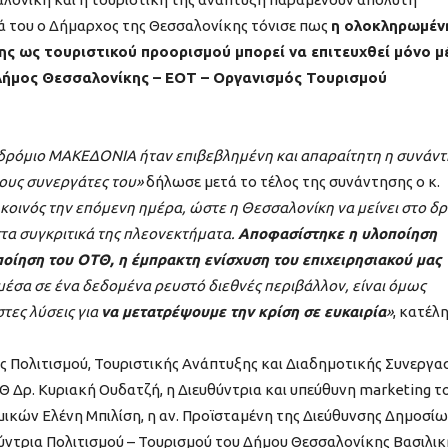
ά του ο Δήμαρχος της Θεσσαλονίκης τόνισε πως
η ολοκληρωμέν
ς ως τουριστικού προορισμού μπορεί να επιτευχθεί μόνο μ
Δήμος Θεσσαλονίκης – ΕΟΤ – Οργανισμός Τουρισμού
εροδρόμιο ΜΑΚΕΔΟΝΙΑ ήταν επιβεβλημένη και απαραίτητη η συνάν
τους συνεργάτες του»
δήλωσε μετά το τέλος της συνάντησης ο κ.
 κοινός την επόμενη ημέρα, ώστε η Θεσσαλονίκη να μείνει στο δ
τα συγκριτικά της πλεονεκτήματα.
Αποφασίστηκε η υλοποίηση
οίηση του ΟΤΘ, η έμπρακτη ενίσχυση του επιχειρησιακού μας
έσα σε ένα δεδομένα ρευστό διεθνές περιβάλλον, είναι όμως
τες λύσεις για
να μετατρέψουμε την κρίση σε ευκαιρία
»
, κατέλ
 Πολιτισμού, Τουριστικής Ανάπτυξης και Διαδημοτικής Συνεργα
ΤΘ Δρ. Κυριακή Ουδατζή, η Διευθύντρια και υπεύθυνη
marketing
τ
ικών Ελένη Μπιλίση, η αν. Προϊσταμένη της Διεύθυνσης Δημοσί
ύντρια Πολιτισμού – Τουρισμού του Δήμου Θεσσαλονίκης Βασιλικ