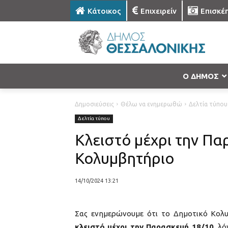
Κάτοικος
Επιχειρείν
Επισκέ
Ο ΔΗΜΟΣ
Δημοσιεύσεις
Θέλω να ενημερωθώ
Δελτία τύπου
Δελτία τύπου
Κλειστό μέχρι την Πα
Κολυμβητήριο
14/10/2024 13:21
Σας ενημερώνουμε ότι το Δημοτικό Κολ
κλειστό μέχρι την Παρασκευή 18/10,
λόγ