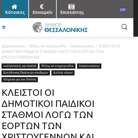
Κάτοικος
Επιχειρείν
Επισκέπτης
Δημοσιεύσεις
Θέλω να ενημερωθώ
Ανακοινώσεις
ΚΛΕΙΣΤΟΙ ΟΙ
ΔΗΜΟΤΙΚΟΙ ΠΑΙΔΙΚΟΙ ΣΤΑΘΜΟΙ ΛΟΓΩ ΤΩΝ ΕΟΡΤΩΝ ΤΩΝ
ΧΡΙΣΤΟΥΓΕΝΝΩΝ ΚΑΙ...
εκδηλώσεις για παιδιά
Θέλω να ενημερωθώ
Ανακοινώσεις
Διεύθυνση Παιδικών σταθμών
Δελτία τύπου
Θέματα για τον Πολίτη
ΚΛΕΙΣΤΟΙ ΟΙ
ΔΗΜΟΤΙΚΟΙ ΠΑΙΔΙΚΟΙ
ΣΤΑΘΜΟΙ ΛΟΓΩ ΤΩΝ
ΕΟΡΤΩΝ ΤΩΝ
ΧΡΙΣΤΟΥΓΕΝΝΩΝ ΚΑΙ