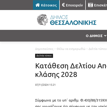
Κάτοικος
Επιχειρείν
Επισκέ
Ο ΔΗΜΟΣ
Δημοσιεύσεις
Θέλω να ενημερωθώ
Δελτία τύπου
Δελτία τύπου
Κατάθεση Δελτίου Απ
κλάσης 2028
07/11/2024 15:21
Σύμφωνα με το υπ΄ αριθμ. Φ.430/88/315930
σας γνωρίζουμε ότι σύμφωνα με την ισχύ